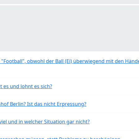
 "Football", obwohl der Ball (Ei) überwiegend mit den Händ
t es und lohnt es sich?
of Berlin? Ist das nicht Erpressung?
iel und in welcher Situation gar nicht?