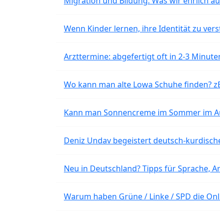
Migration und Bildung: Was wir ehrlich 
Wenn Kinder lernen, ihre Identität zu vers
Arzttermine: abgefertigt oft in 2-3 Minu
Wo kann man alte Lowa Schuhe finden? z
Kann man Sonnencreme im Sommer im Aut
Deniz Undav begeistert deutsch-kurdische
Neu in Deutschland? Tipps für Sprache, Ar
Warum haben Grüne / Linke / SPD die Onli