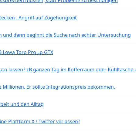
aussprechen müssen, statt Probleme zu beschönigen
tecken : Angriff auf Zugehörigkeit
ten und dann beginnt die Suche nach echter Untersuchung
B Lowa Toro Pro Lo GTX
o lassen? zB ganzen Tag im Kofferraum oder Kühltasche 
 Millionen. Er sollte Integrationspreis bekommen.
beit und den Alltag
ne-Plattform X / Twitter verlassen?