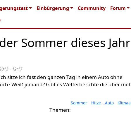
n navigation
gerungstest
Einbürgerung
Community
Forum
e
 der Sommer dieses Jahr
2013 - 12:17
lich sitze ich fast den ganzen Tag in einem Auto ohne
och? Weiß jemand? Gibt es Wetterberichte die über me
Sommer
Hitze
Auto
Klimaa