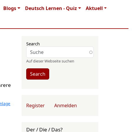
Blogs
Deutsch Lernen - Quiz
Aktuell
Search
Auf dieser Webseite suchen
Search
hrere
User account menu
nlage
Register
Anmelden
Der / Die / Das?