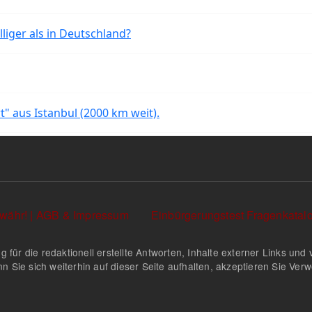
liger als in Deutschland?
rt" aus Istanbul (2000 km weit).
währ! | AGB & Impressum
Einbürgerungstest Fragenkata
g für die redaktionell erstellte Antworten, Inhalte externer Links u
n Sie sich weiterhin auf dieser Seite aufhalten, akzeptieren Sie Ve