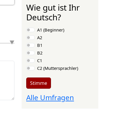
Wie gut ist Ihr
Deutsch?
Auswahlmöglichkeiten
A1 (Beginner)
A2
B1
B2
C1
C2 (Muttersprachler)
Stimme
Alle Umfragen