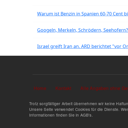
Warum ist Benzin in Spanien 60-70 Cent bil
Googeln, Merkeln, Schrödern, Seehofern?
Israel greift Iran an. ARD berichtet "vor O
Sekundärlinks
Home
Kontakt
Alle Angaben ohne Ge
Trotz sorgfältiger Arbeit übernehmen wir keine Haftun
Unsere Seite verwendet Cookies für die Dienste. Wen
Informationen finden Sie in AGB's.