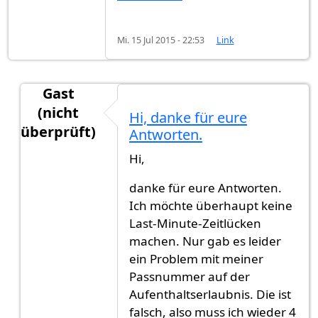
Mi. 15 Jul 2015 - 22:53
Link
Gast
(nicht
Hi, danke für eure
überprüft)
Antworten.
Antwort auf
Hallo Andy, ich habe Alles
von
K.Y. (
Hi,
danke für eure Antworten.
Ich möchte überhaupt keine
Last-Minute-Zeitlücken
machen. Nur gab es leider
ein Problem mit meiner
Passnummer auf der
Aufenthaltserlaubnis. Die ist
falsch, also muss ich wieder 4