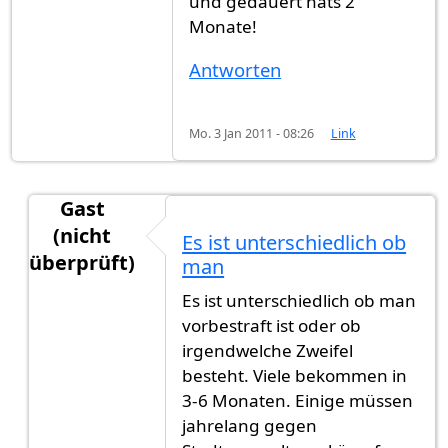
und gedauert hats 2
Monate!
Antworten
Mo. 3 Jan 2011 - 08:26
Link
Gast
(nicht
Es ist unterschiedlich ob
überprüft)
man
Antwort auf
Mir wurde gesagt 1 jahr und
von
Its
Es ist unterschiedlich ob man
vorbestraft ist oder ob
irgendwelche Zweifel
besteht. Viele bekommen in
3-6 Monaten. Einige müssen
jahrelang gegen