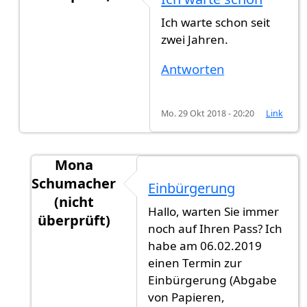
Antwort auf
Mir wurde gesagt 1 jahr und
von
Its
Ich warte schon seit
zwei Jahren.
Antworten
Mo. 29 Okt 2018 - 20:20
Link
Mona
Schumacher
Einbürgerung
(nicht
Hallo, warten Sie immer
überprüft)
noch auf Ihren Pass? Ich
Antwort auf
Ich warte schon
von
Gast (nicht ü
habe am 06.02.2019
einen Termin zur
Einbürgerung (Abgabe
von Papieren,