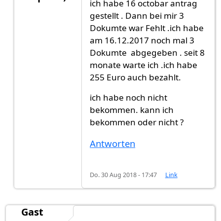
ich habe 16 octobar antrag
Antwort auf
bei mir hats 10 Wochen
von
Gast (n
gestellt . Dann bei mir 3
Dokumte war Fehlt .ich habe
am 16.12.2017 noch mal 3
Dokumte abgegeben . seit 8
monate warte ich .ich habe
255 Euro auch bezahlt.
ich habe noch nicht
bekommen. kann ich
bekommen oder nicht ?
Antworten
Do. 30 Aug 2018 - 17:47
Link
Gast