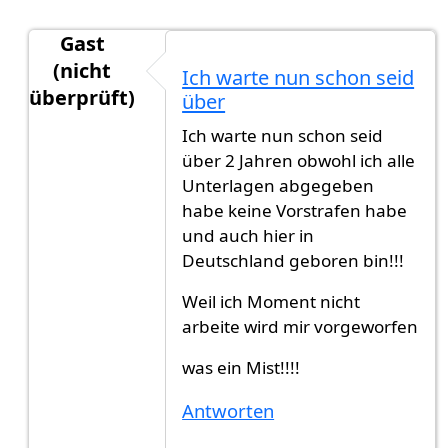
Gast
(nicht
Ich warte nun schon seid
überprüft)
über
Antwort auf
Es ist schon 4 Monate und ich
von
G
Ich warte nun schon seid
über 2 Jahren obwohl ich alle
Unterlagen abgegeben
habe keine Vorstrafen habe
und auch hier in
Deutschland geboren bin!!!
Weil ich Moment nicht
arbeite wird mir vorgeworfen
was ein Mist!!!!
Antworten