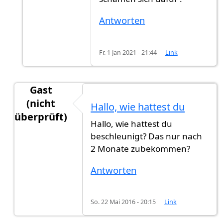
Antworten
Fr. 1 Jan 2021 - 21:44
Link
Gast
(nicht
Hallo, wie hattest du
überprüft)
Hallo, wie hattest du
Antwort auf
Mir wurde gesagt 1 jahr und
von
Its
beschleunigt? Das nur nach
2 Monate zubekommen?
Antworten
So. 22 Mai 2016 - 20:15
Link