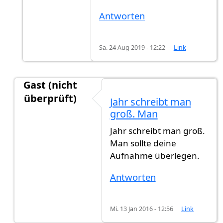
Antworten
Sa. 24 Aug 2019 - 12:22
Link
Gast (nicht
überprüft)
Jahr schreibt man
Antwort auf
Mir wurde gesagt 1 jahr und
von
Its
groß. Man
Jahr schreibt man groß.
Man sollte deine
Aufnahme überlegen.
Antworten
Mi. 13 Jan 2016 - 12:56
Link