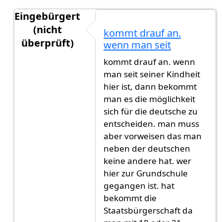
Eingebürgert
(nicht
kommt drauf an.
überprüft)
wenn man seit
Antwort auf
Mir wurde gesagt 1 jahr und
von
Its
kommt drauf an. wenn
man seit seiner Kindheit
hier ist, dann bekommt
man es die möglichkeit
sich für die deutsche zu
entscheiden. man muss
aber vorweisen das man
neben der deutschen
keine andere hat. wer
hier zur Grundschule
gegangen ist. hat
bekommt die
Staatsbürgerschaft da