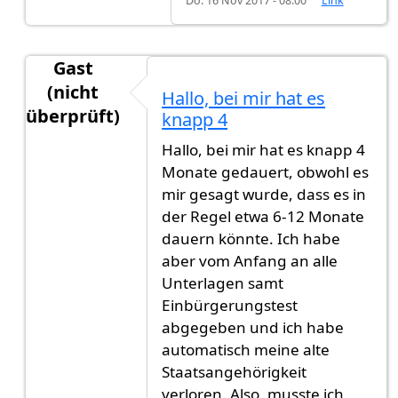
Do. 16 Nov 2017 - 08:00
Link
Gast
(nicht
Hallo, bei mir hat es
überprüft)
knapp 4
Antwort auf
Mir wurde gesagt 1 jahr und
von
Its
Hallo, bei mir hat es knapp 4
Monate gedauert, obwohl es
mir gesagt wurde, dass es in
der Regel etwa 6-12 Monate
dauern könnte. Ich habe
aber vom Anfang an alle
Unterlagen samt
Einbürgerungstest
abgegeben und ich habe
automatisch meine alte
Staatsangehörigkeit
verloren. Also, musste ich