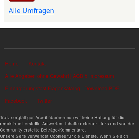
Alle Umfragen
Sekundärlinks
Home
Kontakt
Alle Angaben ohne Gewähr! | AGB & Impressum
Einbürgerungstest Fragenkatalog - Download PDF
Facebook
Twitter
Trotz sorgfältiger Arbeit übernehmen wir keine Haftung für die
redaktionell erstellte Antworten, Inhalte externer Links und von der
Community erstellte Beiträge/Kommentare.
Unsere Seite verwendet Cookies für die Dienste. Wenn Sie sich