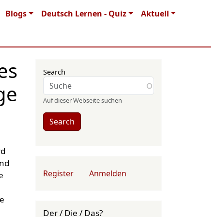
Blogs
Deutsch Lernen - Quiz
Aktuell
es
Search
ge
Auf dieser Webseite suchen
Search
rd
und
User account menu
Register
Anmelden
e
ge
Der / Die / Das?