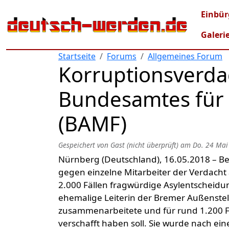
Direkt zum Inhalt
Mai
Einbür
Galeri
Startseite
Forums
Allgemeines Forum
Korruptionsverda
Bundesamtes für 
(BAMF)
Gespeichert von
Gast (nicht überprüft)
am
Do. 24 Mai
Nürnberg (Deutschland), 16.05.2018 – Be
gegen einzelne Mitarbeiter der Verdacht 
2.000 Fällen fragwürdige Asylentscheidun
ehemalige Leiterin der Bremer Außenstell
zusammenarbeitete und für rund 1.200 F
verschafft haben soll. Sie wurde nach ein