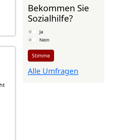
Bekommen Sie
Sozialhilfe?
Auswahlmöglichkeiten
Ja
Nein
Stimme
Alle Umfragen
ht