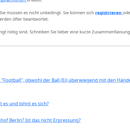
 Sie müssen es nicht unbedingt. Sie können sich
registrieren
ode
rden öfter beantwortet.
ingt nötig sind. Schreiben Sie lieber eine kurze Zusammenfassung 
 "Football", obwohl der Ball (Ei) überwiegend mit den Händ
t es und lohnt es sich?
of Berlin? Ist das nicht Erpressung?