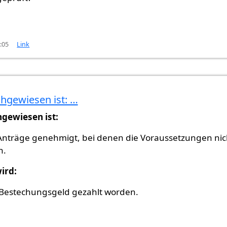
0:05
Link
hgewiesen ist: …
habe…
von
Gast (nicht überprüft)
hgewiesen ist:
nträge genehmigt, bei denen die Voraussetzungen nic
n.
ird:
r Bestechungsgeld gezahlt worden.