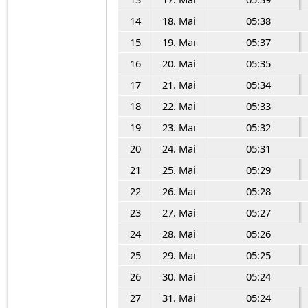
14
18. Mai
05:38
15
19. Mai
05:37
16
20. Mai
05:35
17
21. Mai
05:34
18
22. Mai
05:33
19
23. Mai
05:32
20
24. Mai
05:31
21
25. Mai
05:29
22
26. Mai
05:28
23
27. Mai
05:27
24
28. Mai
05:26
25
29. Mai
05:25
26
30. Mai
05:24
27
31. Mai
05:24