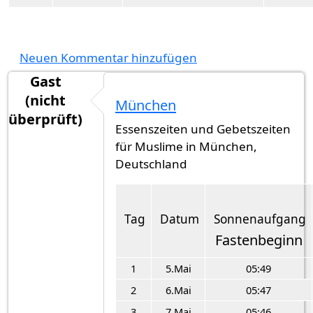
Neuen Kommentar hinzufügen
Gast
(nicht
München
überprüft)
Essenszeiten und Gebetszeiten
für Muslime in München,
Deutschland
Tag
Datum
Sonnenaufgang
Fastenbeginn
1
5.Mai
05:49
2
6.Mai
05:47
3
7.Mai
05:46