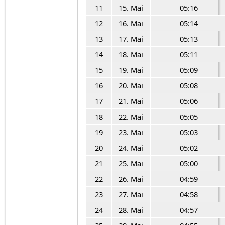
11
15. Mai
05:16
12
16. Mai
05:14
13
17. Mai
05:13
14
18. Mai
05:11
15
19. Mai
05:09
16
20. Mai
05:08
17
21. Mai
05:06
18
22. Mai
05:05
19
23. Mai
05:03
20
24. Mai
05:02
21
25. Mai
05:00
22
26. Mai
04:59
23
27. Mai
04:58
24
28. Mai
04:57