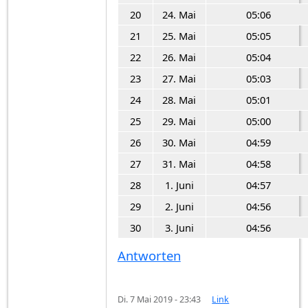
20
24. Mai
05:06
21
25. Mai
05:05
22
26. Mai
05:04
23
27. Mai
05:03
24
28. Mai
05:01
25
29. Mai
05:00
26
30. Mai
04:59
27
31. Mai
04:58
28
1. Juni
04:57
29
2. Juni
04:56
30
3. Juni
04:56
Antworten
Di. 7 Mai 2019 - 23:43
Link