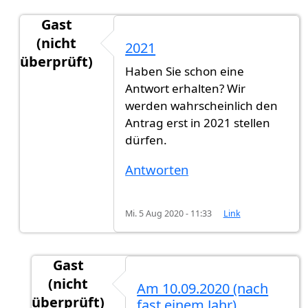
Gast
(nicht
2021
überprüft)
Haben Sie schon eine
Antwort auf
Ich habe am 20.09.2020…
von
GN (n
Antwort erhalten? Wir
werden wahrscheinlich den
Antrag erst in 2021 stellen
dürfen.
Antworten
Mi. 5 Aug 2020 - 11:33
Link
Gast
(nicht
Am 10.09.2020 (nach
überprüft)
fast einem Jahr)