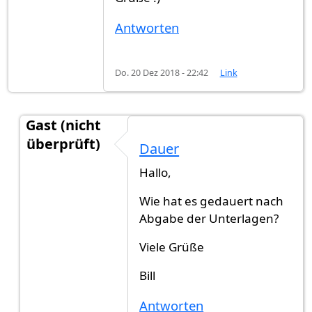
Antworten
Do. 20 Dez 2018 - 22:42
Link
Gast (nicht
überprüft)
Dauer
Antwort auf
Stuttgart Einbürgerung
von
Tsveta T
Hallo,
Wie hat es gedauert nach
Abgabe der Unterlagen?
Viele Grüße
Bill
Antworten