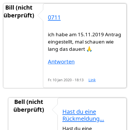
Bill (nicht
überprüft)
0711
ich habe am 15.11.2019 Antrag
eingestellt, mal schauen wie
lang das dauert 🙏
Antworten
Fr. 10 Jan 2020 - 18:13
Link
Bell (nicht
überprüft)
Hast du eine
Antwort auf
0711
von
Bill (nicht überprüft)
Rückmeldung…
Hast du eine