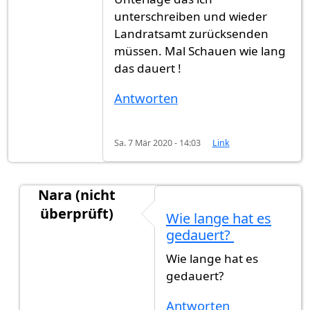
unterschreiben und wieder
Landratsamt zurücksenden
müssen. Mal Schauen wie lang
das dauert !
Antworten
Sa. 7 Mär 2020 - 14:03
Link
Nara (nicht
überprüft)
Wie lange hat es
Antwort auf
Ich habe am 11.09 .2019…
von
Bille
gedauert?
Wie lange hat es
gedauert?
Antworten