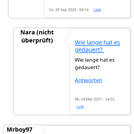
So. 20 Sep 2020 - 09:14
Link
Nara (nicht
überprüft)
Wie lange hat es
Antwort auf
Einbürgerung Stuttgart
von
warra
gedauert?
Wie lange hat es
gedauert?
Antworten
Mi. 24 Mär 2021 - 14:53
Link
Mrboy97