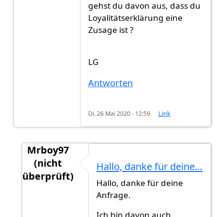
gehst du davon aus, dass du
Loyalitätserklärung eine
Zusage ist ?
LG
Antworten
Di. 26 Mai 2020 - 12:59
Link
Mrboy97
(nicht
Hallo, danke für deine…
überprüft)
Hallo, danke für deine
Antwort auf
Hast du explizit eine…
von
GG (nic
Anfrage.
Ich bin davon auch