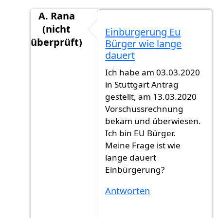
A. Rana
(nicht
Einbürgerung Eu
überprüft)
Bürger wie lange
Antwort auf
Dauer
von
Tanova (nicht überprü
dauert
Ich habe am 03.03.2020
in Stuttgart Antrag
gestellt, am 13.03.2020
Vorschussrechnung
bekam und überwiesen.
Ich bin EU Bürger.
Meine Frage ist wie
lange dauert
Einbürgerung?
Antworten