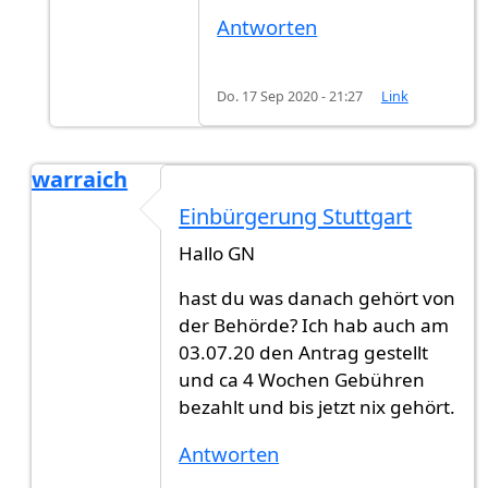
Antworten
Do. 17 Sep 2020 - 21:27
Link
warraich
Antwort auf
Ich habe am 20.09.2020…
von
GN (n
Einbürgerung Stuttgart
Hallo GN
hast du was danach gehört von
der Behörde? Ich hab auch am
03.07.20 den Antrag gestellt
und ca 4 Wochen Gebühren
bezahlt und bis jetzt nix gehört.
Antworten