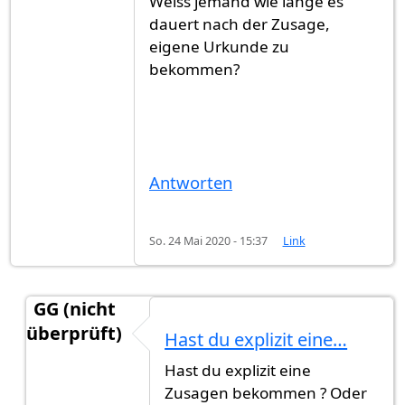
Weiss jemand wie lange es
dauert nach der Zusage,
eigene Urkunde zu
bekommen?
Antworten
So. 24 Mai 2020 - 15:37
Link
GG (nicht
überprüft)
Hast du explizit eine…
Antwort auf
Einbürgerung in Stuttgart
von
Mrboy
Hast du explizit eine
Zusagen bekommen ? Oder