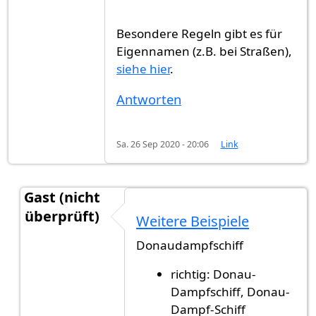
Besondere Regeln gibt es für
Eigennamen (z.B. bei Straßen),
siehe hier
.
Antworten
Sa. 26 Sep 2020 - 20:06
Link
Gast (nicht
überprüft)
Weitere Beispiele
Antwort auf
Natürlich gibt es Regeln dafür
von
G
Donaudampfschiff
richtig: Donau-
Dampfschiff, Donau-
Dampf-Schiff