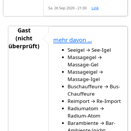
Sa. 26 Sep 2020 - 21:30
Link
Gast
(nicht
mehr davon ...
überprüft)
Seeigel → See-Igel
Antwort auf
Schwierige Komposita
von
Gast (nic
Massagegel →
Massage-Gel
Massageigel →
Massage-Igel
Buschauffeure → Bus-
Chauffeure
Reimport → Re-Import
Radiumatom →
Radium-Atom
Barambiente → Bar-
Ambiente (nicht: