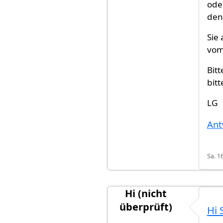
ode
denk
Sie
vom
Bit
bitt
LG
Ant
Sa. 1
Hi (nicht
überprüft)
Hi 
Antwort auf
Am 2.11. hab