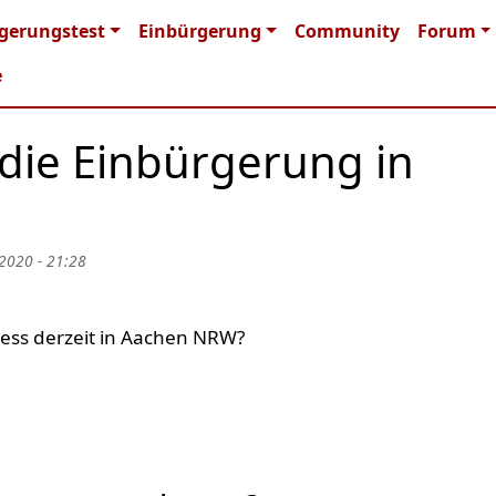
n navigation
gerungstest
Einbürgerung
Community
Forum
e
 die Einbürgerung in
 2020 - 21:28
ess derzeit in Aachen NRW?