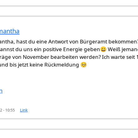
amantha
b Anfang…
von
Samantha (nicht überprüft)
antha, hast du eine Antwort von Bürgeramt bekommen
 kannst du uns ein positive Energie geben😀 Weiß jeman
träge von November bearbeiten werden? Ich warte seit 
nd bis jetzt keine Rückmeldung 🥺
n
2 - 10:55
Link