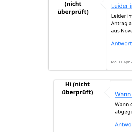
(nicht
Leider
überprüft)
Leider 
Antwort auf
Hallo Samantha
vo
Antrag a
aus Nove
Antwor
Mo. 11 Apr 2
Hi (nicht
überprüft)
Wann 
Antwort auf
Leider immer noc
Wann g
abgege
Antwo