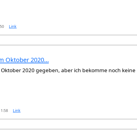
:50
Link
im Oktober 2020…
che…
von
Gast (nicht überprüft)
m Oktober 2020 gegeben, aber ich bekomme noch keine
11:58
Link