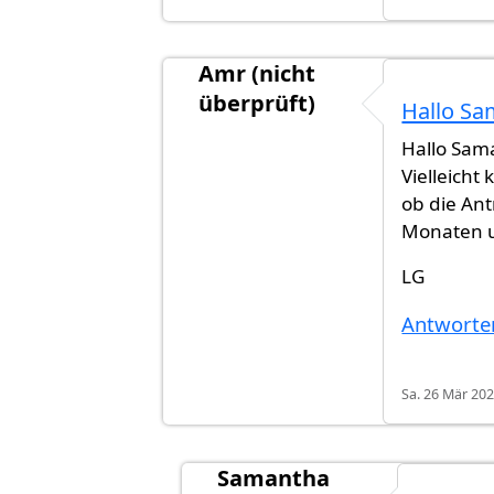
Amr (nicht
überprüft)
Hallo S
Antwort auf
Keine Ahnung. Ich ha
Hallo Sam
Vielleicht
ob die An
Monaten u
LG
Antworte
Sa. 26 Mär 202
Samantha