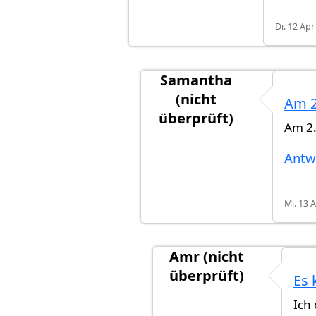
Di. 12 Apr
Samantha
(nicht
Am 2
überprüft)
Am 2.
Antwort auf
Wann genau am
Antw
Mi. 13 
Amr (nicht
überprüft)
Es 
Antwort auf
Am 2.11. hab
Ich 