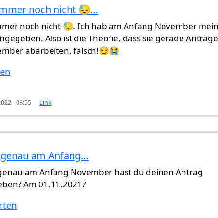
 immer noch nicht 😓…
immer noch nicht 😓. Ich hab am Anfang November mei
n
Amr (nicht überprüft)
ngegeben. Also ist die Theorie, dass sie gerade Anträg
mber abarbeiten, falsch!😏😭
ten
022 - 08:55
Link
genau am Anfang…
h nicht 😓…
von
Samantha (nicht überprüft)
enau am Anfang November hast du deinen Antrag
ben? Am 01.11.2021?
rten