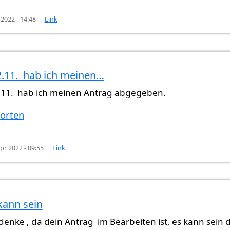
 2022 - 14:48
Link
.11. hab ich meinen…
11. hab ich meinen Antrag abgegeben.
 Anfang…
von
Hi (nicht überprüft)
orten
Apr 2022 - 09:55
Link
kann sein
 ich meinen…
von
Samantha (nicht überprüft)
denke , da dein Antrag im Bearbeiten ist, es kann sein d