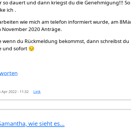
r so dauert und dann kriegst du die Genehmigung!!! So
e ich .
 arbeiten wie mich am telefon informiert wurde, am 8Mä
 November 2020 Anträge.
te wenn du Rückmeldung bekommst, dann schreibst du
e und sofort 😔
worten
6 Apr 2022 - 11:32
Link
Samantha, wie sieht es…
 ich meinen…
von
Samantha (nicht überprüft)