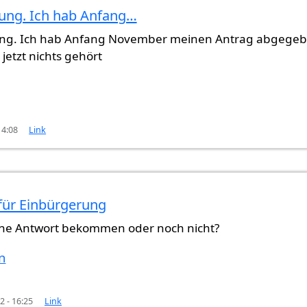
ung. Ich hab Anfang…
che…
von
Gast (nicht überprüft)
ng. Ich hab Anfang November meinen Antrag abgege
jetzt nichts gehört
14:08
Link
für Einbürgerung
b Anfang…
von
Samantha (nicht überprüft)
ine Antwort bekommen oder noch nicht?
n
2 - 16:25
Link