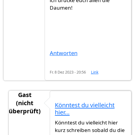
ich drücke euch allen die
Daumen!
Antworten
Fr. 8 Dez 2023 - 20:56
Link
Gast
(nicht
Könntest du vielleicht
überprüft)
hier…
Antwort auf
Nov 2021 Rückmeldung
von
Sh (nic
Könntest du vielleicht hier
kurz schreiben sobald du die