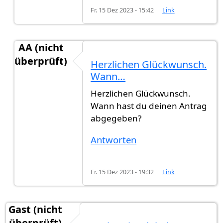
Fr. 15 Dez 2023 - 15:42
Link
AA (nicht
überprüft)
Herzlichen Glückwunsch.
Antwort auf
Ich habe die Rückmeldung…
von
Gas
Wann…
Herzlichen Glückwunsch.
Wann hast du deinen Antrag
abgegeben?
Antworten
Fr. 15 Dez 2023 - 19:32
Link
Gast (nicht
überprüft)