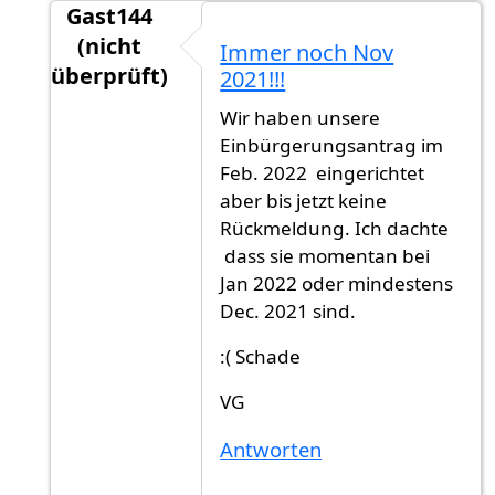
Gast144
(nicht
Immer noch Nov
überprüft)
2021!!!
Antwort auf
Ich habe auch meinen Antrag…
vo
Wir haben unsere
Einbürgerungsantrag im
Feb. 2022 eingerichtet
aber bis jetzt keine
Rückmeldung. Ich dachte
dass sie momentan bei
Jan 2022 oder mindestens
Dec. 2021 sind.
:( Schade
VG
Antworten