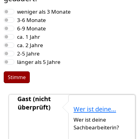
Auswahlmöglichkeiten
weniger als 3 Monate
3-6 Monate
6-9 Monate
ca. 1 Jahr
ca. 2 Jahre
2-5 Jahre
länger als 5 Jahre
Stimme
Gast (nicht
überprüft)
Wer ist deine…
Antwort auf
Danke für die Antwort, ich…
von
Ros
Wer ist deine
Sachbearbeiterin?