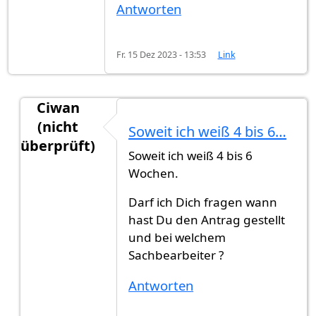
Antworten
Fr. 15 Dez 2023 - 13:53
Link
Ciwan
(nicht
Soweit ich weiß 4 bis 6…
überprüft)
Soweit ich weiß 4 bis 6
Antwort auf
Ich habe die Rückmeldung…
von
Gas
Wochen.
Darf ich Dich fragen wann
hast Du den Antrag gestellt
und bei welchem
Sachbearbeiter ?
Antworten