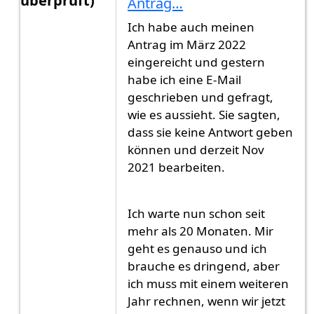
überprüft)
Antrag…
Antwort auf
Guten Abend,Es ist nichts…
von
Gast
Ich habe auch meinen
Antrag im März 2022
eingereicht und gestern
habe ich eine E-Mail
geschrieben und gefragt,
wie es aussieht. Sie sagten,
dass sie keine Antwort geben
können und derzeit Nov
2021 bearbeiten.
Ich warte nun schon seit
mehr als 20 Monaten. Mir
geht es genauso und ich
brauche es dringend, aber
ich muss mit einem weiteren
Jahr rechnen, wenn wir jetzt