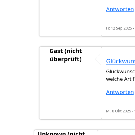
Antworten
Fr. 12 Sep 2025 -
Gast (nicht
überprüft)
Glückwun
Antwort auf
Antra bewilligt
von
Nito 
Glückwunsch
welche Art f
Antworten
Mi. 8 Okt 2025 - 
Unknown (nicht