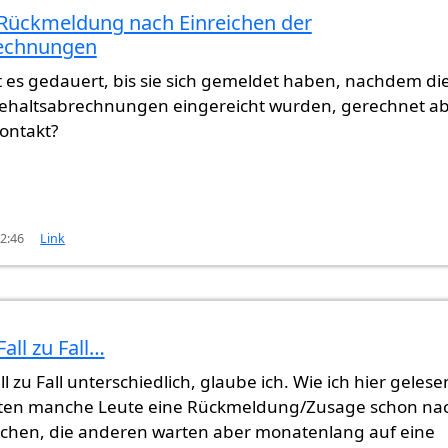
r Rückmeldung nach Einreichen der
echnungen
 es gedauert, bis sie sich gemeldet haben, nachdem di
 Gehaltsabrechnungen eingereicht wurden, gerechnet a
ontakt?
12:46
Link
Fall zu Fall…
ng nach Einreichen der Gehaltsabrechnungen
von
Gas
all zu Fall unterschiedlich, glaube ich. Wie ich hier gelese
lten manche Leute eine Rückmeldung/Zusage schon na
chen, die anderen warten aber monatenlang auf eine