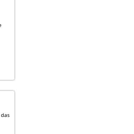
e
 das