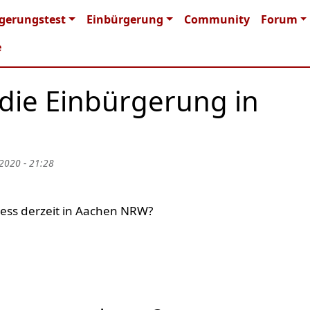
n navigation
gerungstest
Einbürgerung
Community
Forum
e
 die Einbürgerung in
 2020 - 21:28
ess derzeit in Aachen NRW?