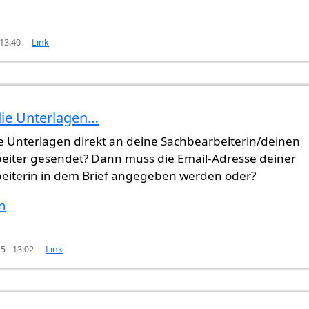
 13:40
Link
die Unterlagen…
lizit…
von
Gast (nicht überprüft)
ie Unterlagen direkt an deine Sachbearbeiterin/deinen
eiter gesendet? Dann muss die Email-Adresse deiner
eiterin in dem Brief angegeben werden oder?
n
5 - 13:02
Link