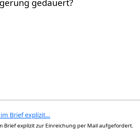
rgerung gedauert?
im Brief explizit…
lagen…
von
Gast (nicht überprüft)
 Brief explizit zur Einreichung per Mail aufgefordert.