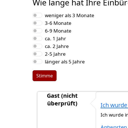
Wie lange hat Ihre Einbü
Auswahlmöglichkeiten
weniger als 3 Monate
3-6 Monate
6-9 Monate
ca. 1 Jahr
ca. 2 Jahre
2-5 Jahre
länger als 5 Jahre
Stimme
Gast (nicht
überprüft)
Ich wurde 
Antwort auf
die nachgefragte Unter
Ich wurde im
Antworten