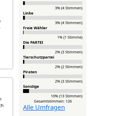
3% (4 Stimmen)
Lin­ke
e
3% (4 Stimmen)
b
Freie Wähler
1% (1 Stimme)
Die PAR­TEI
2% (3 Stimmen)
Tier­schutz­partei
2% (2 Stimmen)
Pi­ra­ten
2% (3 Stimmen)
Sons­ti­ge
t (nicht überprüft)
10% (13 Stimmen)
n
Gesamtstimmen: 126
ch
Alle Umfragen