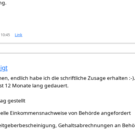
ng.
 10:45
Link
igt
n, endlich habe ich die schriftliche Zusage erhalten :-).
ast 12 Monate lang gedauert.
ag gestellt
uelle Einkommensnachweise von Behörde angefordert
eitgeberbescheinigung, Gehaltsabrechnungen an Behö