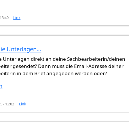
 13:40
Link
die Unterlagen…
lizit…
von
Gast (nicht überprüft)
ie Unterlagen direkt an deine Sachbearbeiterin/deinen
eiter gesendet? Dann muss die Email-Adresse deiner
eiterin in dem Brief angegeben werden oder?
n
5 - 13:02
Link