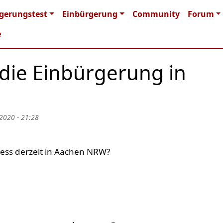
n navigation
gerungstest
Einbürgerung
Community
Forum
e
 die Einbürgerung in
 2020 - 21:28
ess derzeit in Aachen NRW?