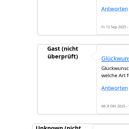
Antworten
Fr. 12 Sep 2025 -
Gast (nicht
überprüft)
Glückwun
Antwort auf
Antra bewilligt
von
Nito 
Glückwunsch
welche Art f
Antworten
Mi. 8 Okt 2025 - 
Unknown (nicht