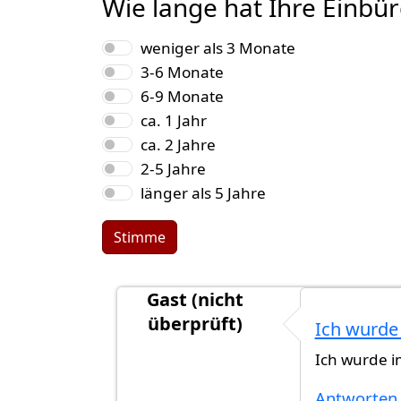
Wie lange hat Ihre Einbü
Auswahlmöglichkeiten
weniger als 3 Monate
3-6 Monate
6-9 Monate
ca. 1 Jahr
ca. 2 Jahre
2-5 Jahre
länger als 5 Jahre
Stimme
Gast (nicht
überprüft)
Ich wurde 
Antwort auf
die nachgefragte Unter
Ich wurde im
Antworten