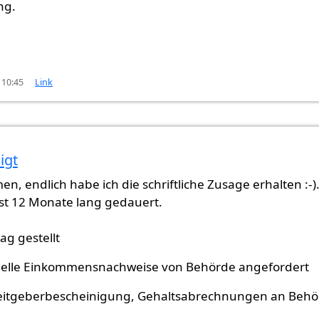
ng.
 10:45
Link
igt
n, endlich habe ich die schriftliche Zusage erhalten :-).
ast 12 Monate lang gedauert.
ag gestellt
uelle Einkommensnachweise von Behörde angefordert
eitgeberbescheinigung, Gehaltsabrechnungen an Behö