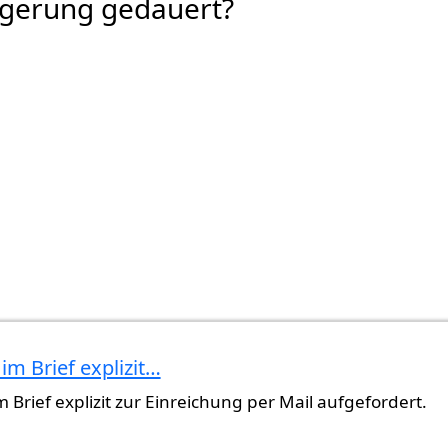
rgerung gedauert?
im Brief explizit…
lagen…
von
Gast (nicht überprüft)
 Brief explizit zur Einreichung per Mail aufgefordert.