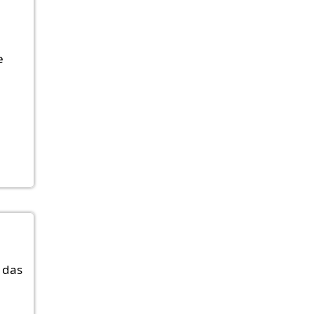
e
 das