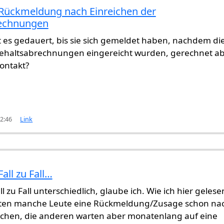
r Rückmeldung nach Einreichen der
echnungen
 es gedauert, bis sie sich gemeldet haben, nachdem di
 Gehaltsabrechnungen eingereicht wurden, gerechnet a
ontakt?
12:46
Link
Fall zu Fall…
ng nach Einreichen der Gehaltsabrechnungen
von
Gas
all zu Fall unterschiedlich, glaube ich. Wie ich hier gelese
lten manche Leute eine Rückmeldung/Zusage schon na
chen, die anderen warten aber monatenlang auf eine