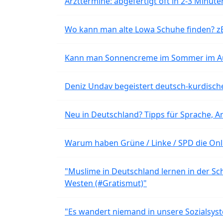
Arzttermine: abgefertigt oft in 2-3 Minu
Wo kann man alte Lowa Schuhe finden? z
Kann man Sonnencreme im Sommer im Aut
Deniz Undav begeistert deutsch-kurdische
Neu in Deutschland? Tipps für Sprache, Ar
Warum haben Grüne / Linke / SPD die Onli
"Muslime in Deutschland lernen in der Sch
Westen (#Gratismut)"
"Es wandert niemand in unsere Sozialsyst