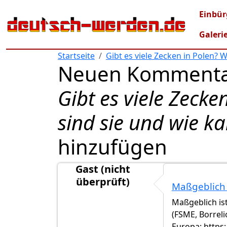
Direkt zum Inhalt
Mai
Einbür
Galeri
Startseite
Gibt es viele Zecken in Polen? 
Neuen Kommenta
Gibt es viele Zecke
sind sie und wie k
hinzufügen
Gast (nicht
überprüft)
Maßgeblich 
Maßgeblich ist
(FSME, Borrelio
Europa: https