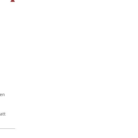
ren
att