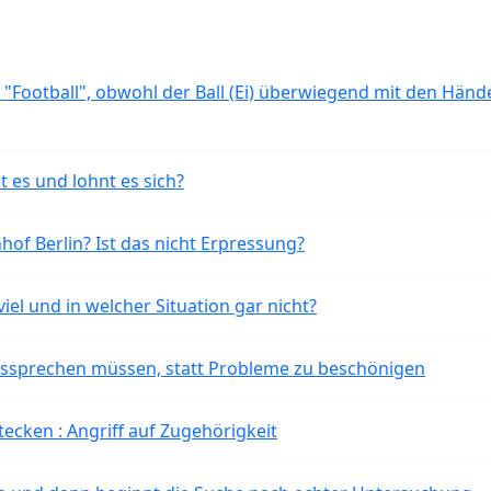
 "Football", obwohl der Ball (Ei) überwiegend mit den Händ
t es und lohnt es sich?
of Berlin? Ist das nicht Erpressung?
iel und in welcher Situation gar nicht?
aussprechen müssen, statt Probleme zu beschönigen
tecken : Angriff auf Zugehörigkeit