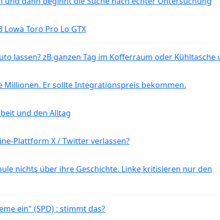
ten und dann beginnt die Suche nach echter Untersuchung
B Lowa Toro Pro Lo GTX
o lassen? zB ganzen Tag im Kofferraum oder Kühltasche 
 Millionen. Er sollte Integrationspreis bekommen.
beit und den Alltag
ne-Plattform X / Twitter verlassen?
ule nichts über ihre Geschichte. Linke kritisieren nur den
eme ein" (SPD) : stimmt das?