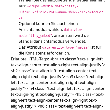
Wählen Sie das einzubettende Medienelement
aus:
<drupal-media data-entity-
uuid="07bf3a2e-1941-4a44-9b02-2d1d7a41ec0e"
/>
Optional können Sie auch einen
Ansichtsmodus wählen:
data-view-
, ansonsten wird der
mode="tiny_embed"
Standardansichtsmodus verwendet.
Das Attribut
ist für
data-entity-type="media"
die Konsistenz erforderlich.
Erlaubte HTML-Tags: <br> <p class="text-align-left
text-align-center text-align-right text-align-justify">
<h2 class="text-align-left text-align-center text-
align-right text-align-justify"> <h3 class="text-align-
left text-align-center text-align-right text-align-
justify"> <h4 class="text-align-left text-align-center
text-align-right text-align-justify"> <h5 class="text-
align-left text-align-center text-align-right text-
align-justify"> <h6 class="text-align-left text-align-