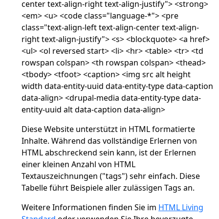
center text-align-right text-align-justify"> <strong>
<em> <u> <code class="language-*"> <pre
class="text-align-left text-align-center text-align-
right text-align-justify"> <s> <blockquote> <a href>
<ul> <ol reversed start> <li> <hr> <table> <tr> <td
rowspan colspan> <th rowspan colspan> <thead>
<tbody> <tfoot> <caption> <img src alt height
width data-entity-uuid data-entity-type data-caption
data-align> <drupal-media data-entity-type data-
entity-uuid alt data-caption data-align>
Diese Website unterstützt in HTML formatierte
Inhalte. Während das vollständige Erlernen von
HTML abschreckend sein kann, ist der Erlernen
einer kleinen Anzahl von HTML
Textauszeichnungen ("tags") sehr einfach. Diese
Tabelle führt Beispiele aller zulässigen Tags an.
Weitere Informationen finden Sie im
HTML Living