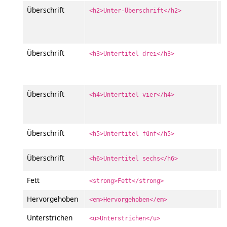
Überschrift
<h2>Unter-Überschrift</h2>
Überschrift
<h3>Untertitel drei</h3>
U
Überschrift
<h4>Untertitel vier</h4>
v
U
Überschrift
<h5>Untertitel fünf</h5>
U
Überschrift
<h6>Untertitel sechs</h6>
Fett
F
<strong>Fett</strong>
Hervorgehoben
H
<em>Hervorgehoben</em>
Unterstrichen
U
<u>Unterstrichen</u>