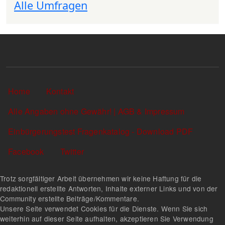
Alle Umfragen
Sekundärlinks
Home
Kontakt
Alle Angaben ohne Gewähr! | AGB & Impressum
Einbürgerungstest Fragenkatalog - Download PDF
Facebook
Twitter
Trotz sorgfältiger Arbeit übernehmen wir keine Haftung für die
redaktionell erstellte Antworten, Inhalte externer Links und von der
Community erstellte Beiträge/Kommentare.
Unsere Seite verwendet Cookies für die Dienste. Wenn Sie sich
weiterhin auf dieser Seite aufhalten, akzeptieren Sie Verwendung