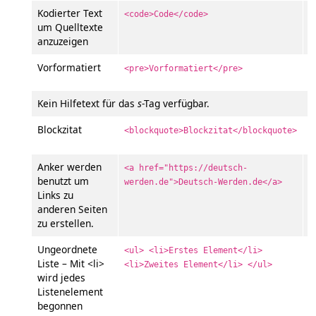
Kodierter Text
<code>Code</code>
C
um Quelltexte
anzuzeigen
Vorformatiert
V
<pre>Vorformatiert</pre>
Kein Hilfetext für das
s
-Tag verfügbar.
Blockzitat
B
<blockquote>Blockzitat</blockquote>
Anker werden
D
<a href="https://deutsch-
benutzt um
werden.de">Deutsch-Werden.de</a>
Links zu
anderen Seiten
zu erstellen.
Ungeordnete
<ul> <li>Erstes Element</li>
Liste – Mit <li>
<li>Zweites Element</li> </ul>
wird jedes
Listenelement
begonnen