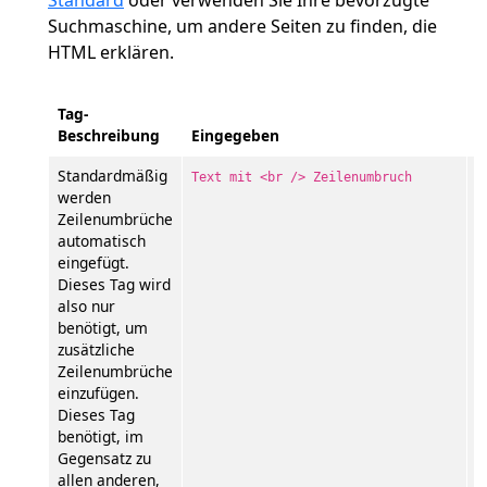
Standard
oder verwenden Sie Ihre bevorzugte
Suchmaschine, um andere Seiten zu finden, die
HTML erklären.
Tag-
Beschreibung
Eingegeben
E
Standardmäßig
T
Text mit <br /> Zeilenumbruch
werden
Z
Zeilenumbrüche
automatisch
eingefügt.
Dieses Tag wird
also nur
benötigt, um
zusätzliche
Zeilenumbrüche
einzufügen.
Dieses Tag
benötigt, im
Gegensatz zu
allen anderen,