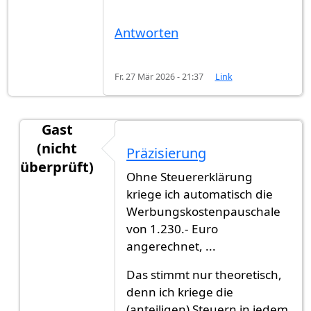
Antworten
Fr. 27 Mär 2026 - 21:37
Link
Gast
(nicht
Präzisierung
überprüft)
Ohne Steuererklärung
Antwort auf
"von der Steuer absetzen"
von
Gast 
kriege ich automatisch die
Werbungskostenpauschale
von 1.230.- Euro
angerechnet, ...
Das stimmt nur theoretisch,
denn ich kriege die
(anteiligen) Steuern in jedem