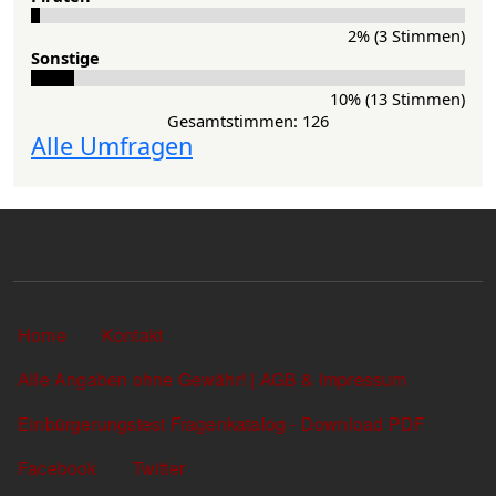
2% (3 Stimmen)
Sons­ti­ge
10% (13 Stimmen)
Gesamtstimmen: 126
Alle Umfragen
Sekundärlinks
Home
Kontakt
Alle Angaben ohne Gewähr! | AGB & Impressum
Einbürgerungstest Fragenkatalog - Download PDF
Facebook
Twitter