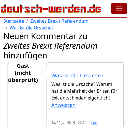
Direkt zum Inhalt
Startseite
Zweites Brexit Referendum
Was ist die Ursache?
Neuen Kommentar zu
Zweites Brexit Referendum
hinzufügen
Gast
(nicht
Was ist die Ursache?
überprüft)
Was ist die Ursache? Warum
Antwort auf
Großbritannien -> UK -> England/Little 
hat die Mehrheit der Briten für
Exit entschieden eigentlich?
Antworten
Sa. 19 Jan 2019 - 22:21
Link