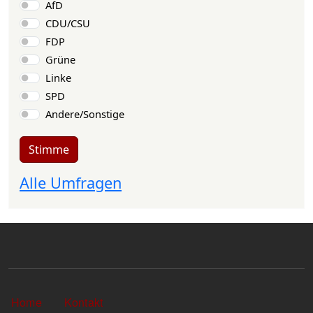
Auswahlmöglichkeiten
AfD
CDU/CSU
FDP
Grüne
Linke
SPD
Andere/Sonstige
Stimme
Alle Umfragen
Sekundärlinks
Home
Kontakt