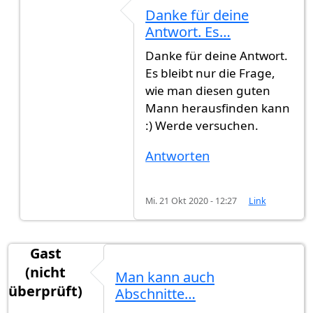
Antwort auf
Es gab einen Deutsch Lehrer…
von
G
Danke für deine
Antwort. Es…
Danke für deine Antwort.
Es bleibt nur die Frage,
wie man diesen guten
Mann herausfinden kann
:) Werde versuchen.
Antworten
Mi. 21 Okt 2020 - 12:27
Link
Gast
(nicht
Man kann auch
überprüft)
Abschnitte…