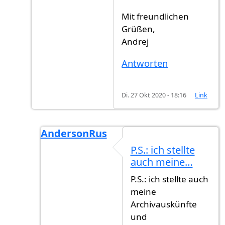
Mit freundlichen
Grüßen,
Andrej
Antworten
Di. 27 Okt 2020 - 18:16
Link
AndersonRus
Antwort auf
Vielen Dank an dir, ein…
von
A
P.S.: ich stellte
auch meine…
P.S.: ich stellte auch
meine
Archivauskünfte
und