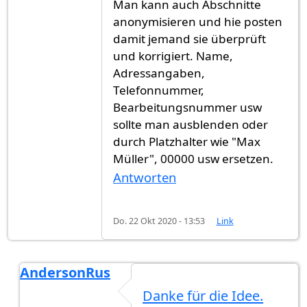
Man kann auch Abschnitte
anonymisieren und hie posten
damit jemand sie überprüft
und korrigiert. Name,
Adressangaben,
Telefonnummer,
Bearbeitungsnummer usw
sollte man ausblenden oder
durch Platzhalter wie "Max
Müller", 00000 usw ersetzen.
Antworten
Do. 22 Okt 2020 - 13:53
Link
AndersonRus
Antwort auf
Man kann auch Abschnitte…
von
Gas
Danke für die Idee.