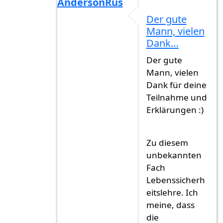
AndersonRus
Antwort auf
...
von
Gast (nicht überprüf
Der gute
Mann, vielen
Dank…
Der gute
Mann, vielen
Dank für deine
Teilnahme und
Erklärungen :)
Zu diesem
unbekannten
Fach
Lebenssicherh
eitslehre. Ich
meine, dass
die