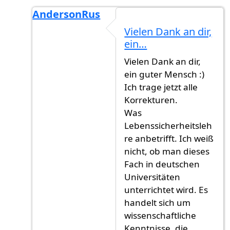
AndersonRus
Antwort auf
Kleinigkeiten
von
Gast (nicht üb
Vielen Dank an dir,
ein…
Vielen Dank an dir,
ein guter Mensch :)
Ich trage jetzt alle
Korrekturen.
Was
Lebenssicherheitsleh
re anbetrifft. Ich weiß
nicht, ob man dieses
Fach in deutschen
Universitäten
unterrichtet wird. Es
handelt sich um
wissenschaftliche
Kenntnisse, die