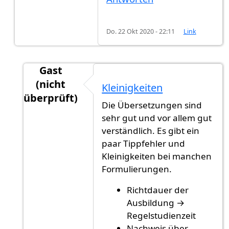
Do. 22 Okt 2020 - 22:11
Link
Gast
(nicht
Kleinigkeiten
überprüft)
Die Übersetzungen sind
Antwort auf
Danke für die Idee. Meine…
von
A
sehr gut und vor allem gut
verständlich. Es gibt ein
paar Tippfehler und
Kleinigkeiten bei manchen
Formulierungen.
Richtdauer der
Ausbildung →
Regelstudienzeit
Nachweis über