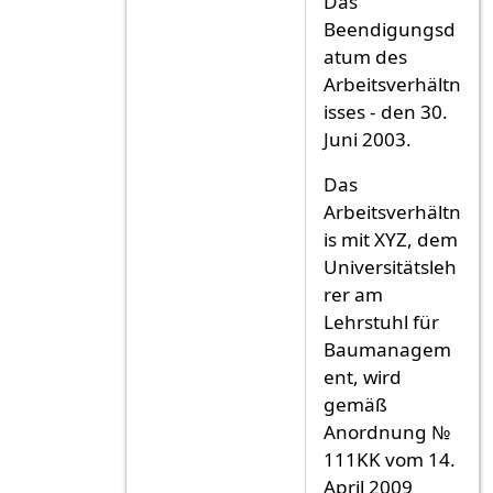
Das
Beendigungsd
atum des
Arbeitsverhältn
isses - den 30.
Juni 2003.
Das
Arbeitsverhältn
is mit XYZ, dem
Universitätsleh
rer am
Lehrstuhl für
Baumanagem
ent, wird
gemäß
Anordnung №
111KK vom 14.
April 2009