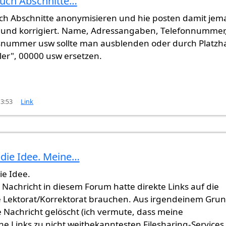
uch Abschnitte…
h Abschnitte anonymisieren und hie posten damit je
t und korrigiert. Name, Adressangaben, Telefonnummer
nummer usw sollte man ausblenden oder durch Platzha
ler", 00000 usw ersetzen.
13:53
Link
tte…
von
Gast (nicht überprüft)
 die Idee. Meine…
ie Idee.
 Nachricht in diesem Forum hatte direkte Links auf die
e Lektorat/Korrektorat brauchen. Aus irgendeinem Gru
 Nachricht gelöscht (ich vermute, dass meine
he Links zu nicht weitbekanntesten Filesharing-Services