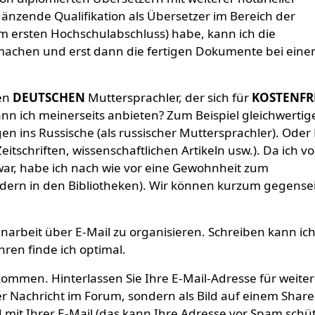
änzende Qualifikation als Übersetzer im Bereich der
 ersten Hochschulabschluss) habe, kann ich die
machen und erst dann die fertigen Dokumente bei ein
en
DEUTSCHEN
Muttersprachler, der sich für
KOSTENFR
nn ich meinerseits anbieten? Zum Beispiel gleichwertig
n ins Russische (als russischer Muttersprachler). Oder 
itschriften, wissenschaftlichen Artikeln usw.). Da ich vo
g war, habe ich nach wie vor eine Gewohnheit zum
ndern in den Bibliotheken). Wir können kurzum gegensei
rbeit über E-Mail zu organisieren. Schreiben kann ich 
hren finde ich optimal.
kommen. Hinterlassen Sie Ihre E-Mail-Adresse für weite
r Nachricht im Forum, sondern als Bild auf einem Share
d mit Ihrer E-Mail (das kann Ihre Adresse vor Spam schü