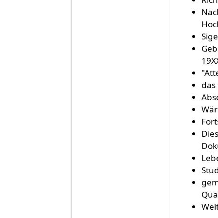
Nac
Hoc
Sige
Geb
19X
"Att
das 
Absc
Wär
Fort
Dies
Doku
Lebe
Stud
gem
Qual
Wei