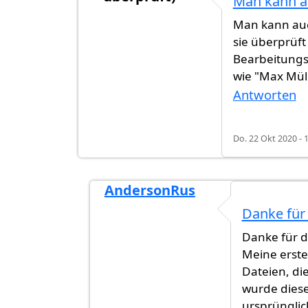
Man kann a
Man kann auc
sie überprüf
Bearbeitungs
wie "Max Mül
Antworten
Do. 22 Okt 2020 - 
AndersonRus
Antwort auf
Man kann auch Abschni
Danke für
Danke für d
Meine erste
Dateien, di
wurde diese
ursprünglic