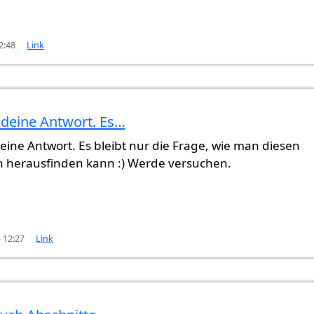
2:48
Link
ehrer…
von
Gast (nicht überprüft)
 deine Antwort. Es…
eine Antwort. Es bleibt nur die Frage, wie man diesen
 herausfinden kann :) Werde versuchen.
- 12:27
Link