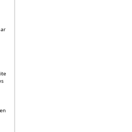
uar
ite
es
den