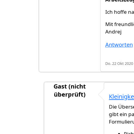
Ich hoffe na
Mit freundl
Andrej
Antworten
Do. 22 Okt 2020 
Gast (nicht
überprüft)
Kleinigke
Antwort auf
Danke für die Idee. M
Die Überse
gibt ein p
Formulier
Rich