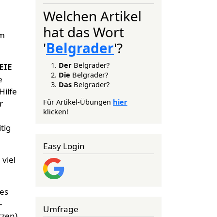
Welchen Artikel
hat das Wort
em
'
Belgrader
'?
Der
Belgrader?
EIE
Die
Belgrader?
e
Das
Belgrader?
Hilfe
Für Artikel-Übungen
hier
r
klicken!
tig
Easy Login
viel
res
-
Umfrage
tzen).