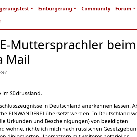
n navigation
gerungstest
Einbürgerung
Community
Forum
e
DE-Muttersprachler beim
a Mail
5:47
e im Südrussland.
schlusszeugnisse in Deutschland anerkennen lassen. A
sche EINWANDFREI übersetzt werden. In Deutschland w
elle Urkunden und Bescheinigungen) von beeidigten
and wohne, richte ich mich nach russischen Gesetzgebu
n diplomierten Übersetzern mit weiterer notarieller