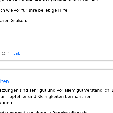
ch wie vor für Ihre beliebige Hilfe.
ichen Grüßen,
- 22:11
Link
iten
eine…
von
AndersonRus
tzungen sind sehr gut und vor allem gut verständlich. 
aar Tippfehler und Kleinigkeiten bei manchen
ungen.
tdauer der Ausbildung → Regelstudienzeit