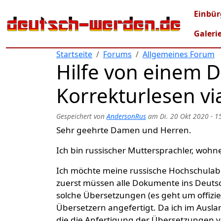
Direkt zum Inhalt
Mai
Einbür
Galeri
Startseite
Forums
Allgemeines Forum
Hilfe von einem 
Korrekturlesen vi
Gespeichert von
AndersonRus
am
Di. 20 Okt 2020 - 1
Sehr geehrte Damen und Herren.
Ich bin russischer Muttersprachler, wohn
Ich möchte meine russische Hochschulab
zuerst müssen alle Dokumente ins Deut
solche Übersetzungen (es geht um offizi
Übersetzern angefertigt. Da ich im Ausl
die die Anfertigung der Übersetzungen vo