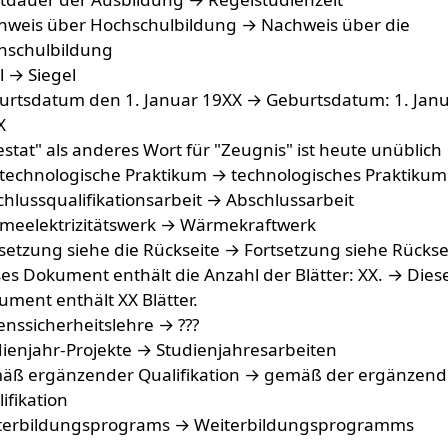
hweis über Hochschulbildung → Nachweis über die
hschulbildung
l → Siegel
urtsdatum den 1. Januar 19XX → Geburtsdatum: 1. Jan
X
estat" als anderes Wort für "Zeugnis" ist heute unüblich
technologische Praktikum → technologisches Praktikum
hlussqualifikationsarbeit → Abschlussarbeit
meelektrizitätswerk → Wärmekraftwerk
setzung siehe die Rückseite → Fortsetzung siehe Rückse
es Dokument enthält die Anzahl der Blätter: XX. → Dies
ment enthält XX Blätter.
nssicherheitslehre → ???
ienjahr-Projekte → Studienjahresarbeiten
äß ergänzender Qualifikation → gemäß der ergänzen
ifikation
terbildungsprograms → Weiterbildungsprogramms