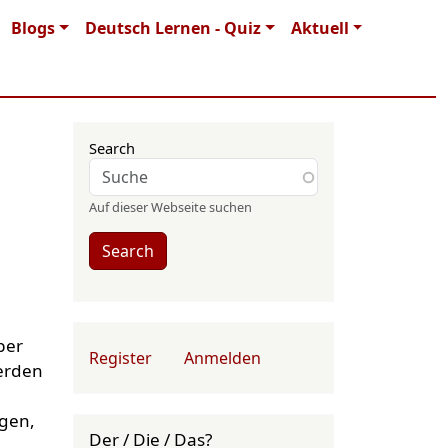
Blogs
Deutsch Lernen - Quiz
Aktuell
Search
Auf dieser Webseite suchen
Search
ber
User account menu
Register
Anmelden
erden
ngen,
Der / Die / Das?