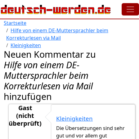
Direkt zum Inhalt
Startseite
Hilfe von einem DE-Muttersprachler beim
Korrekturlesen via Mail
Kleinigkeiten
Neuen Kommentar zu
Hilfe von einem DE-
Muttersprachler beim
Korrekturlesen via Mail
hinzufügen
Gast
(nicht
Kleinigkeiten
überprüft)
Die Übersetzungen sind sehr
Antwort auf
Danke für die Idee. Meine…
von
Ander
gut und vor allem gut