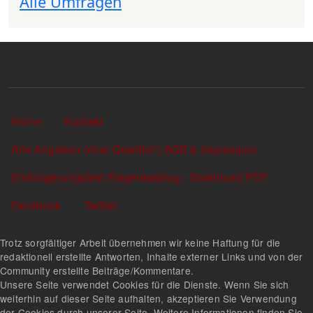
Alle Umfragen
Sekundärlinks
Home
Kontakt
Alle Angaben ohne Gewähr! | AGB & Impressum
Einbürgerungstest Fragenkatalog - Download PDF
Facebook
Twitter
Trotz sorgfältiger Arbeit übernehmen wir keine Haftung für die
redaktionell erstellte Antworten, Inhalte externer Links und von der
Community erstellte Beiträge/Kommentare.
Unsere Seite verwendet Cookies für die Dienste. Wenn Sie sich
weiterhin auf dieser Seite aufhalten, akzeptieren Sie Verwendung
der Cookies durch unserer Seite. Weitere Informationen finden Sie