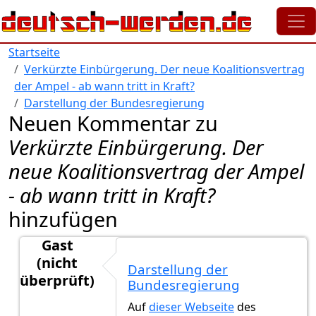
Direkt zum Inhalt
Startseite
Verkürzte Einbürgerung. Der neue Koalitionsvertrag
der Ampel - ab wann tritt in Kraft?
Darstellung der Bundesregierung
Neuen Kommentar zu
Verkürzte Einbürgerung. Der
neue Koalitionsvertrag der Ampel
- ab wann tritt in Kraft?
hinzufügen
Gast
(nicht
Darstellung der
überprüft)
Bundesregierung
Antwort auf
Es ist soweit.
von
Gast (nicht überprüft)
Auf
dieser Webseite
des