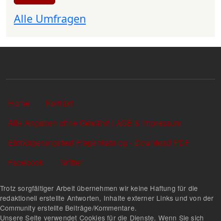
Alle Umfragen
Sekundärlinks
Home
Kontakt
Alle Angaben ohne Gewähr! | AGB & Impressum
Einbürgerungstest Fragenkatalog - Download PDF
Facebook
Twitter
Trotz sorgfältiger Arbeit übernehmen wir keine Haftung für die
redaktionell erstellte Antworten, Inhalte externer Links und von der
Community erstellte Beiträge/Kommentare.
Unsere Seite verwendet Cookies für die Dienste. Wenn Sie sich