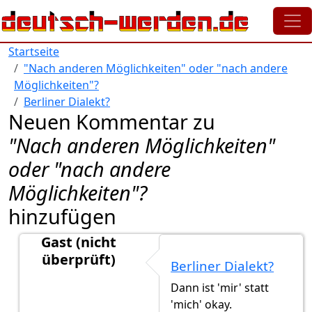
Direkt zum Inhalt
Startseite
"Nach anderen Möglichkeiten" oder "nach andere
Möglichkeiten"?
Berliner Dialekt?
Neuen Kommentar zu
"Nach anderen Möglichkeiten"
oder "nach andere
Möglichkeiten"?
hinzufügen
Gast (nicht
überprüft)
Berliner Dialekt?
Antwort auf
... was mir noch weiter…
von
Gast (nicht
Dann ist 'mir' statt
'mich' okay.