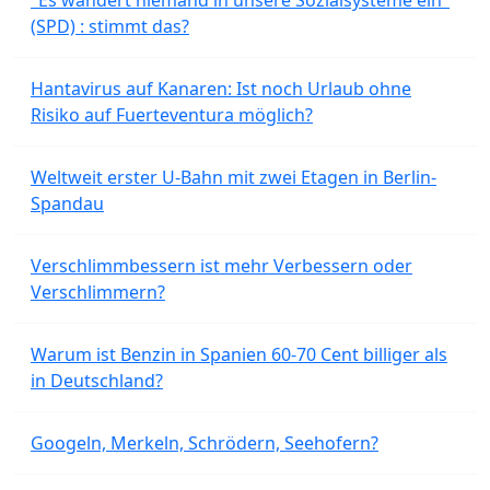
"Es wandert niemand in unsere Sozialsysteme ein"
(SPD) : stimmt das?
Hantavirus auf Kanaren: Ist noch Urlaub ohne
Risiko auf Fuerteventura möglich?
Weltweit erster U-Bahn mit zwei Etagen in Berlin-
Spandau
Verschlimmbessern ist mehr Verbessern oder
Verschlimmern?
Warum ist Benzin in Spanien 60-70 Cent billiger als
in Deutschland?
Googeln, Merkeln, Schrödern, Seehofern?