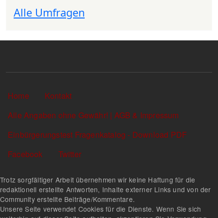
Alle Umfragen
Sekundärlinks
Home
Kontakt
Alle Angaben ohne Gewähr! | AGB & Impressum
Einbürgerungstest Fragenkatalog - Download PDF
Facebook
Twitter
Trotz sorgfältiger Arbeit übernehmen wir keine Haftung für die
redaktionell erstellte Antworten, Inhalte externer Links und von der
Community erstellte Beiträge/Kommentare.
Unsere Seite verwendet Cookies für die Dienste. Wenn Sie sich