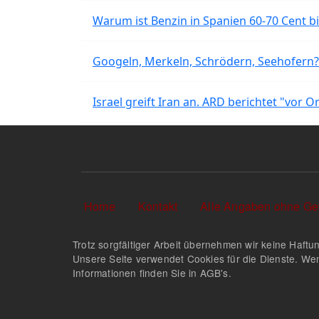
Warum ist Benzin in Spanien 60-70 Cent bil
Googeln, Merkeln, Schrödern, Seehofern?
Israel greift Iran an. ARD berichtet "vor O
Sekundärlinks
Home
Kontakt
Alle Angaben ohne Ge
Trotz sorgfältiger Arbeit übernehmen wir keine Haftun
Unsere Seite verwendet Cookies für die Dienste. Wen
Informationen finden Sie in AGB's.