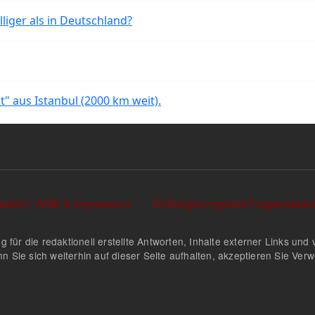
liger als in Deutschland?
rt" aus Istanbul (2000 km weit).
währ! | AGB & Impressum
Einbürgerungstest Fragenkata
g für die redaktionell erstellte Antworten, Inhalte externer Links u
n Sie sich weiterhin auf dieser Seite aufhalten, akzeptieren Sie Ve