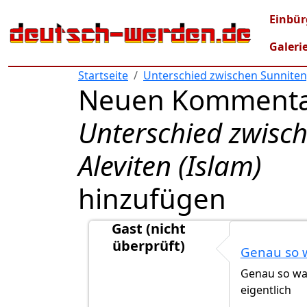
Direkt zum Inhalt
Mai
Einbür
Galeri
Startseite
Unterschied zwischen Sunniten, 
Neuen Kommenta
Unterschied zwisch
Aleviten (Islam)
hinzufügen
Gast (nicht
überprüft)
Genau so w
Antwort auf
Wir Aleviten sehen
von
Tun
Genau so war
eigentlich