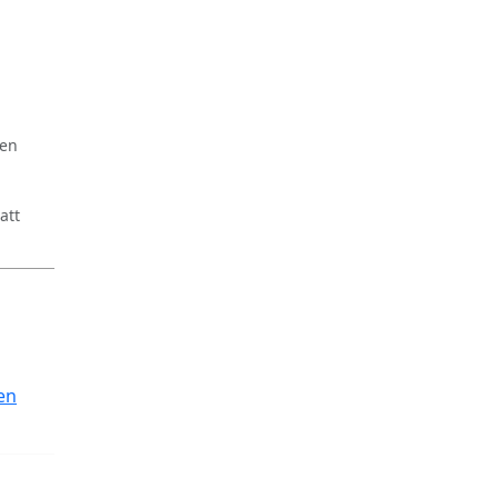
ren
att
en