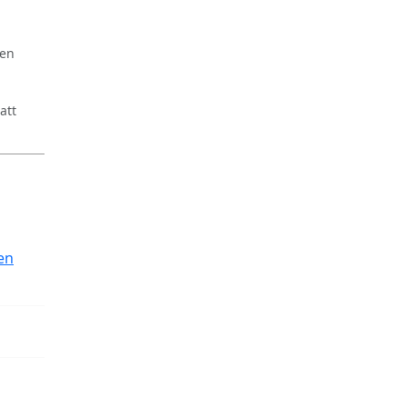
ren
att
en