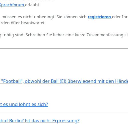
Sprachforum
erlaubt.
ie müssen es nicht unbedingt. Sie können sich
registrieren
oder Ih
rden öfter beantwortet.
gt nötig sind. Schreiben Sie lieber eine kurze Zusammenfassung st
 "Football", obwohl der Ball (Ei) überwiegend mit den Händ
t es und lohnt es sich?
of Berlin? Ist das nicht Erpressung?