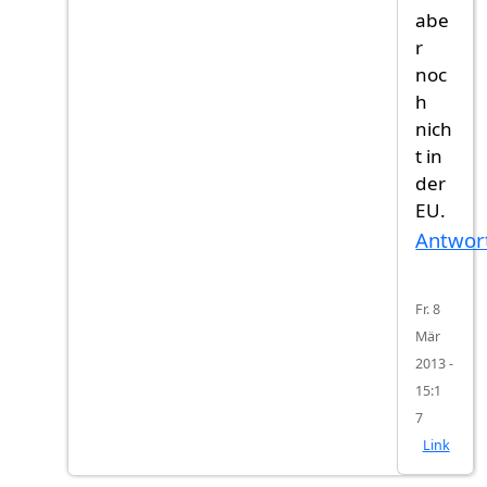
abe
r
noc
h
nich
t in
der
EU.
Antwor
Fr. 8
Mär
2013 -
15:1
7
Link