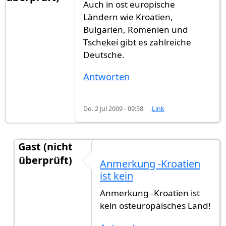
Auch in ost europische
Ländern wie Kroatien,
Bulgarien, Romenien und
Tschekei gibt es zahlreiche
Deutsche.
Antworten
Do. 2 Jul 2009 - 09:58
Link
Gast (nicht
überprüft)
Anmerkung -Kroatien
Antwort auf
Auch in ost europische
von
Gast (ni
ist kein
Anmerkung -Kroatien ist
kein osteuropäisches Land!