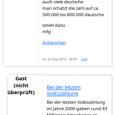
auch viele deutsche
man schätzt die zahl auf ca.
500.000 bis 800.000 deutsche
soviel dazu
mfg
Antworten
So. 22 Aug 2010 - 04:59
Link
Gast
(nicht
Bei der letzten
überprüft)
Volkszählung
Antwort auf
also in der liste muss viel
von
Gast (
Bei der letzten Volkszählung
im Jahre 2000 gaben rund 43
Millionen Amerikaner an