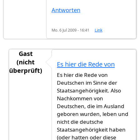
Antworten
Mo. 6 Jul 2009 - 16:41
Link
Gast
(nicht
Es hier die Rede von
überprüft)
Es hier die Rede von
Antwort auf
Hallo, interessante Zahlen.
von
Gast
Deutschen im Sinne der
Staatsangehörigkeit. Also
Nachkommen von
Deutschen, die im Ausland
geboren wurden, leben und
nicht die deutsche
Staatsangehörigkeit haben
(oder hatten oder diese