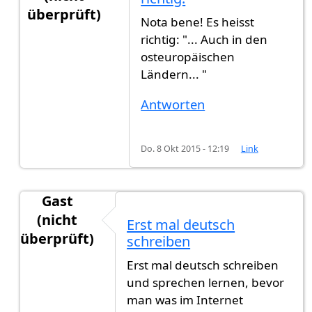
überprüft)
Nota bene! Es heisst
Antwort auf
Auch in ost europische
von
Gast (ni
richtig: "... Auch in den
osteuropäischen
Ländern... "
Antworten
Do. 8 Okt 2015 - 12:19
Link
Gast
(nicht
Erst mal deutsch
überprüft)
schreiben
Antwort auf
Auch in ost europische
von
Gast (ni
Erst mal deutsch schreiben
und sprechen lernen, bevor
man was im Internet