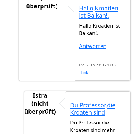
überprüft)
Hallo,Kroatien
Antwort auf
Kroatien (Hrvatska) ist
von
JU (n
ist Balkan!.
Hallo,Kroatien ist
Balkan!.
Antworten
Mo. 7 Jan 2013 - 17:03
Link
Istra
(nicht
Du Professor,die
überprüft)
Kroaten sind
Antwort auf
Hallo,Kroatien ist Balkan!.
vo
Du Professor,die
Kroaten sind mehr