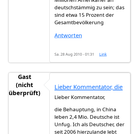
deutschstämmig zu sein; das
sind etwa 15 Prozent der
Gesamtbevölkerung
Antworten
Sa. 28 Aug 2010 - 01:31
Link
Gast
(nicht
Lieber Kommentator, die
überprüft)
Lieber Kommentator,
Antwort auf
also in der liste muss viel
von
Gast (
die Behauptung, in China
leben 2,4 Mio. Deutsche ist
Unfug. Ich als Deutscher, der
seit 2006 hierzulande lebt