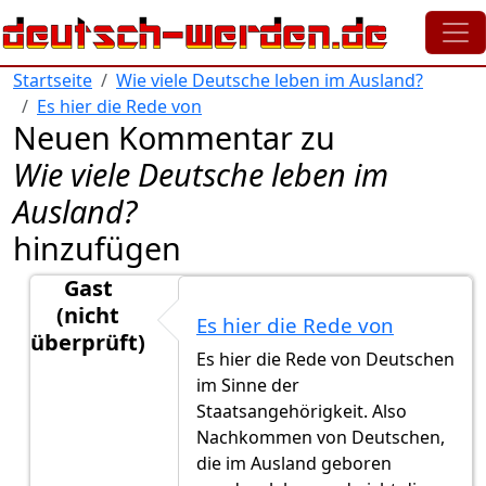
Direkt zum Inhalt
Startseite
Wie viele Deutsche leben im Ausland?
Es hier die Rede von
Neuen Kommentar zu
Wie viele Deutsche leben im
Ausland?
hinzufügen
Gast
(nicht
Es hier die Rede von
überprüft)
Es hier die Rede von Deutschen
Antwort auf
Hallo, interessante Zahlen.
von
Gast (ni
im Sinne der
Staatsangehörigkeit. Also
Nachkommen von Deutschen,
die im Ausland geboren