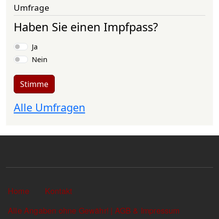
Umfrage
Haben Sie einen Impfpass?
Auswahlmöglichkeiten
Ja
Nein
Stimme
Alle Umfragen
Sekundärlinks
Home
Kontakt
Alle Angaben ohne Gewähr! | AGB & Impressum