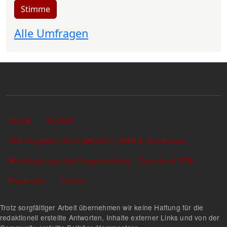
Stimme
Alle Umfragen
Sekundärlinks
Home
Kontakt
Alle Angaben ohne Gewähr! | AGB & Impressum
Einbürgerungstest Fragenkatalog - Download PDF
Facebook
Twitter
Trotz sorgfältiger Arbeit übernehmen wir keine Haftung für die
redaktionell erstellte Antworten, Inhalte externer Links und von der