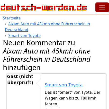
Direkt zum Inhalt
Startseite
Aixam Auto mit 45kmh ohne Führerschein in
Deutschland
Smart von Toyota
Neuen Kommentar zu
Aixam Auto mit 45kmh ohne
Führerschein in Deutschland
hinzufügen
Gast (nicht
überprüft)
Smart von Toyota
Antwort auf
Toyota IQ
von
Gast (nicht überprüft)
Das ist "Smart" von Tyota. Der
Wagen kann bis zu 180 kmh
fahren.