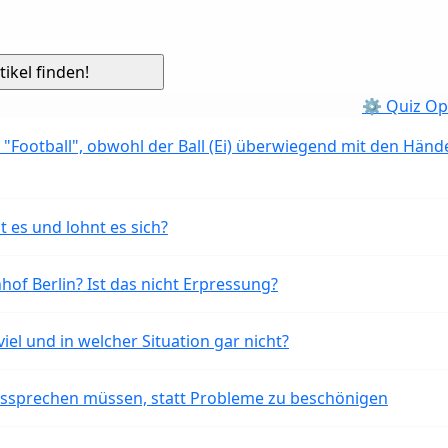
⚙ Quiz Op
 "Football", obwohl der Ball (Ei) überwiegend mit den Händ
t es und lohnt es sich?
of Berlin? Ist das nicht Erpressung?
iel und in welcher Situation gar nicht?
aussprechen müssen, statt Probleme zu beschönigen