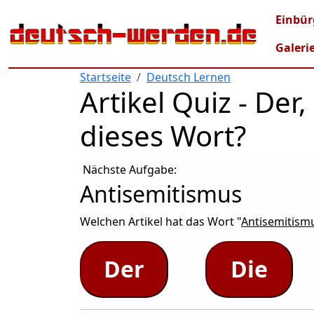
Direkt zum Inhalt
Mai
Einbür
Galeri
Startseite
Deutsch Lernen
Artikel Quiz - De
dieses Wort?
Nächste Aufgabe:
Antisemitismus
Welchen Artikel hat das Wort "
Antisemitism
Der
Die