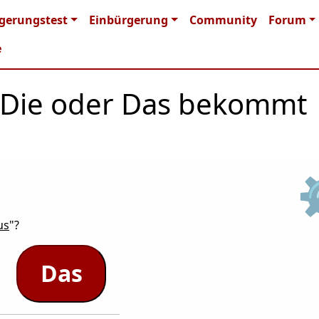
n navigation
gerungstest
Einbürgerung
Community
Forum
e
r, Die oder Das bekommt
us
"?
Das