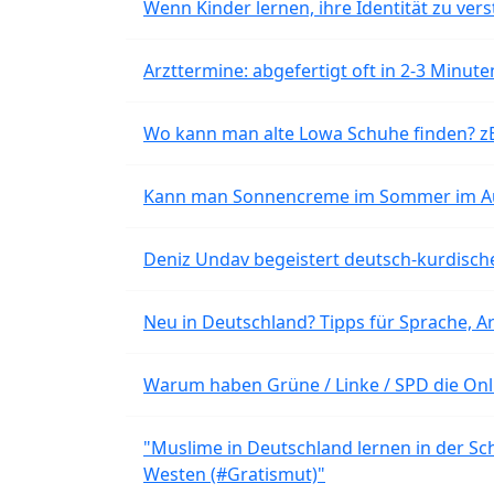
Wenn Kinder lernen, ihre Identität zu vers
Arzttermine: abgefertigt oft in 2-3 Minu
Wo kann man alte Lowa Schuhe finden? z
Kann man Sonnencreme im Sommer im Aut
Deniz Undav begeistert deutsch-kurdische
Neu in Deutschland? Tipps für Sprache, Ar
Warum haben Grüne / Linke / SPD die Onli
"Muslime in Deutschland lernen in der Sch
Westen (#Gratismut)"