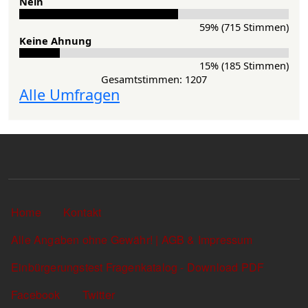
Nein
59% (715 Stimmen)
Keine Ahnung
15% (185 Stimmen)
Gesamtstimmen: 1207
Alle Umfragen
Sekundärlinks
Home
Kontakt
Alle Angaben ohne Gewähr! | AGB & Impressum
Einbürgerungstest Fragenkatalog - Download PDF
Facebook
Twitter