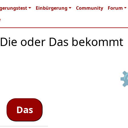
n navigation
gerungstest
Einbürgerung
Community
Forum
e
r, Die oder Das bekommt
Das