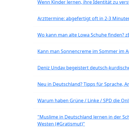
Wenn Kinder lernen, ihre Identität zu vers
Arzttermine: abgefertigt oft in 2-3 Minu
Wo kann man alte Lowa Schuhe finden? z
Kann man Sonnencreme im Sommer im Aut
Deniz Undav begeistert deutsch-kurdische
Neu in Deutschland? Tipps für Sprache, Ar
Warum haben Grüne / Linke / SPD die Onli
"Muslime in Deutschland lernen in der Sch
Westen (#Gratismut)"