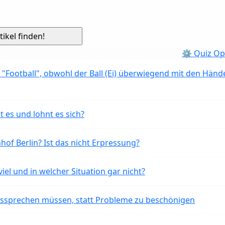
⚙ Quiz Op
 "Football", obwohl der Ball (Ei) überwiegend mit den Händ
t es und lohnt es sich?
of Berlin? Ist das nicht Erpressung?
iel und in welcher Situation gar nicht?
aussprechen müssen, statt Probleme zu beschönigen