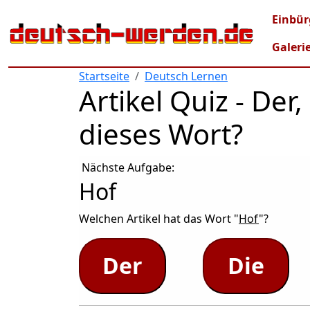
Direkt zum Inhalt
Mai
Einbür
Galeri
Startseite
Deutsch Lernen
Artikel Quiz - De
dieses Wort?
Nächste Aufgabe:
Hof
Welchen Artikel hat das Wort "
Hof
"?
Der
Die