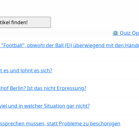
⚙ Quiz Op
 "Football", obwohl der Ball (Ei) überwiegend mit den Händ
t es und lohnt es sich?
of Berlin? Ist das nicht Erpressung?
iel und in welcher Situation gar nicht?
aussprechen müssen, statt Probleme zu beschönigen