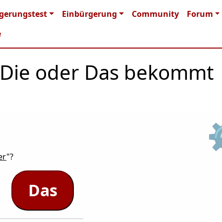
n navigation
gerungstest
Einbürgerung
Community
Forum
e
r, Die oder Das bekommt
er
"?
Das