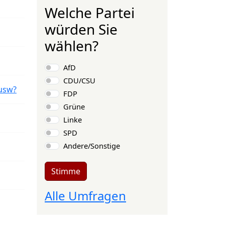
Welche Partei
würden Sie
wählen?
Auswahlmöglichkeiten
AfD
CDU/CSU
usw?
FDP
Grüne
Linke
SPD
Andere/Sonstige
Stimme
Alle Umfragen