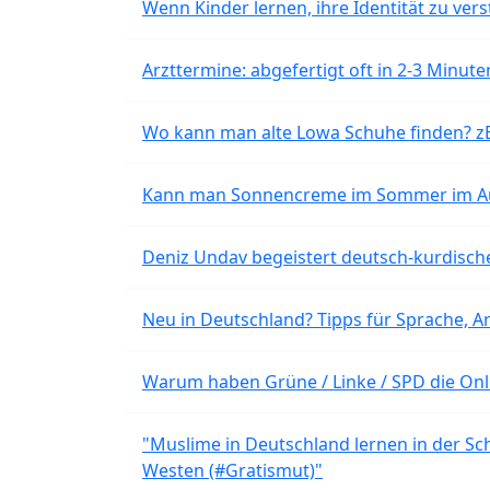
Wenn Kinder lernen, ihre Identität zu vers
Arzttermine: abgefertigt oft in 2-3 Minu
Wo kann man alte Lowa Schuhe finden? z
Kann man Sonnencreme im Sommer im Aut
Deniz Undav begeistert deutsch-kurdische
Neu in Deutschland? Tipps für Sprache, Ar
Warum haben Grüne / Linke / SPD die Onli
"Muslime in Deutschland lernen in der Sch
Westen (#Gratismut)"