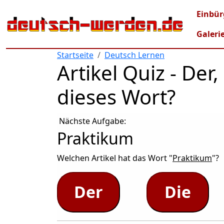
Direkt zum Inhalt
Mai
Einbür
Galeri
Startseite
Deutsch Lernen
Artikel Quiz - De
dieses Wort?
Nächste Aufgabe:
Praktikum
Welchen Artikel hat das Wort "
Praktikum
"?
Der
Die