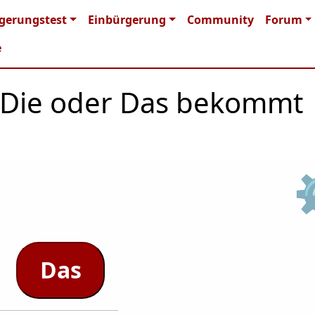
n navigation
gerungstest
Einbürgerung
Community
Forum
e
r, Die oder Das bekommt
Das