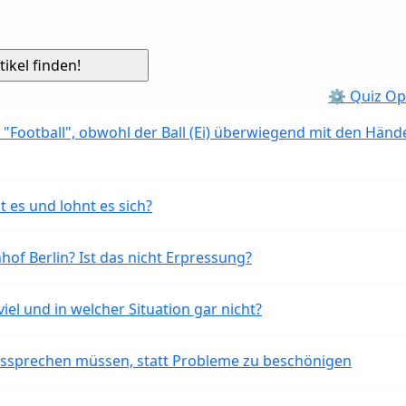
⚙ Quiz Op
 "Football", obwohl der Ball (Ei) überwiegend mit den Händ
t es und lohnt es sich?
of Berlin? Ist das nicht Erpressung?
iel und in welcher Situation gar nicht?
aussprechen müssen, statt Probleme zu beschönigen