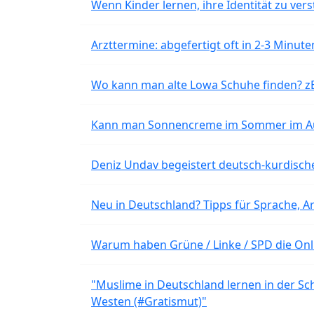
Wenn Kinder lernen, ihre Identität zu vers
Arzttermine: abgefertigt oft in 2-3 Minu
Wo kann man alte Lowa Schuhe finden? z
Kann man Sonnencreme im Sommer im Aut
Deniz Undav begeistert deutsch-kurdische
Neu in Deutschland? Tipps für Sprache, Ar
Warum haben Grüne / Linke / SPD die Onli
"Muslime in Deutschland lernen in der Sch
Westen (#Gratismut)"