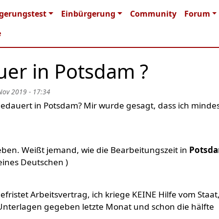
n navigation
gerungstest
Einbürgerung
Community
Forum
e
er in Potsdam ?
 Nov 2019 - 17:34
gedauert in Potsdam? Mir wurde gesagt, dass ich minde
ben. Weißt jemand, wie die Bearbeitungszeit in
Potsd
eines Deutschen )
efristet Arbeitsvertrag, ich kriege KEINE Hilfe vom Staat
 Unterlagen gegeben letzte Monat und schon die hälfte