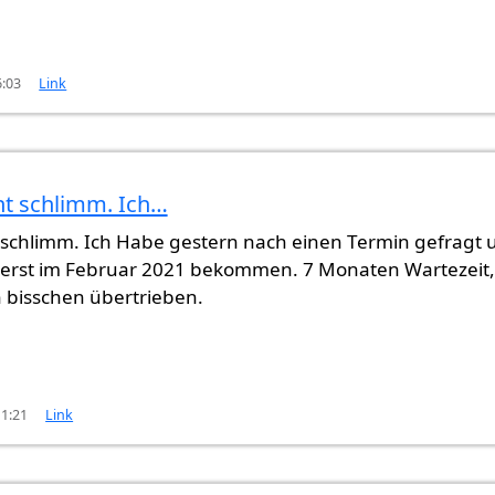
6:03
Link
ht schlimm. Ich…
 muss…
von
Gast2 (nicht überprüft)
t schlimm. Ich Habe gestern nach einen Termin gefragt 
 erst im Februar 2021 bekommen. 7 Monaten Wartezeit,
in bisschen übertrieben.
11:21
Link