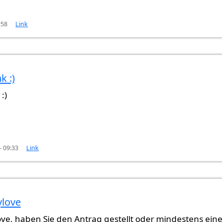
:58
Link
k :)
n
Gast (nicht überprüft)
:)
- 09:33
Link
ylove
ve, haben Sie den Antrag gestellt oder mindestens ein