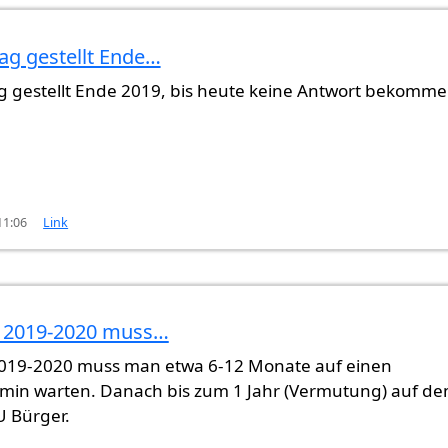
ag gestellt Ende…
 gestellt Ende 2019, bis heute keine Antwort bekomme
 in 2020?
von
Gast (nicht überprüft)
11:06
Link
 2019-2020 muss…
019-2020 muss man etwa 6-12 Monate auf einen
min warten. Danach bis zum 1 Jahr (Vermutung) auf d
U Bürger.