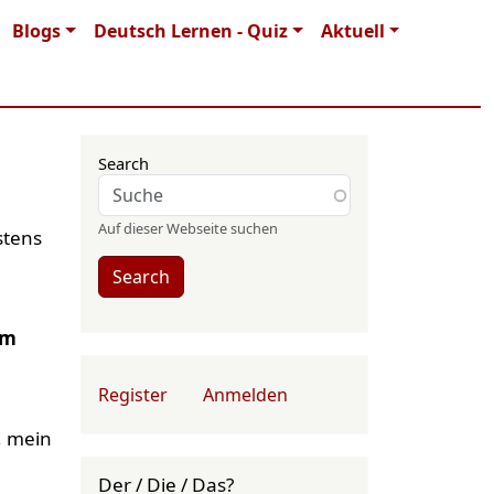
Blogs
Deutsch Lernen - Quiz
Aktuell
Search
Auf dieser Webseite suchen
stens
Search
am
User account menu
Register
Anmelden
, mein
Der / Die / Das?