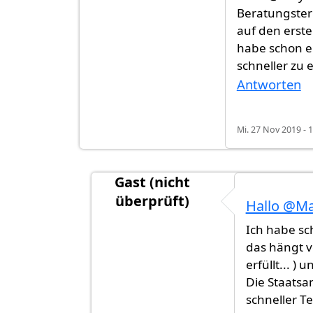
Beratungster
auf den erst
habe schon e
schneller zu
Antworten
Mi. 27 Nov 2019 - 
Gast (nicht
überprüft)
Hallo @Ma
Antwort auf
Hallo @Easylove
von
Gas
Ich habe sc
das hängt v
erfüllt... )
Die Staatsa
schneller T