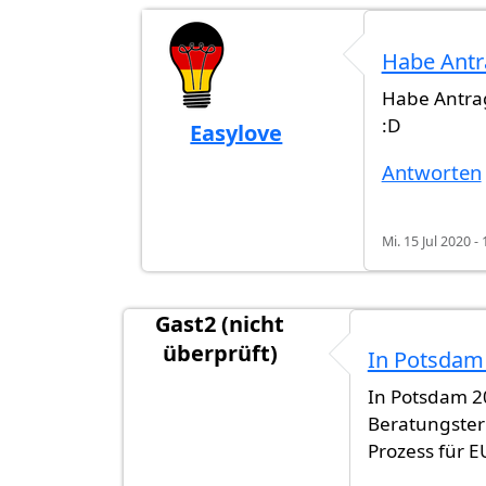
Habe Antr
Habe Antrag
:D
Easylove
Antwort auf
Einbürgerungserfahrung
Antworten
Mi. 15 Jul 2020 - 
Gast2 (nicht
überprüft)
In Potsdam
In Potsdam 2
Beratungster
Prozess für E