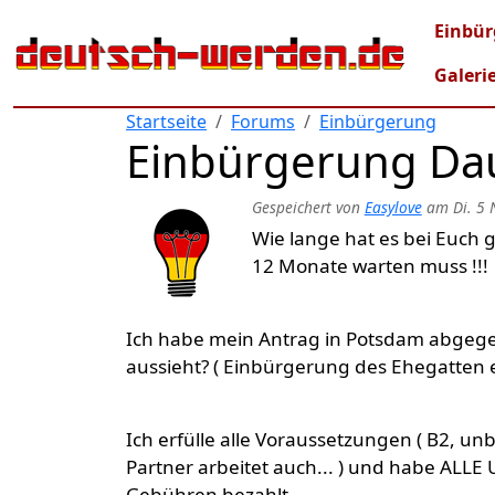
Direkt zum Inhalt
Mai
Einbür
Galeri
Startseite
Forums
Einbürgerung
Einbürgerung Dau
Gespeichert von
Easylove
am
Di. 5
Wie lange hat es bei Euch 
12 Monate warten muss !!!
Ich habe mein Antrag in Potsdam abgege
aussieht? ( Einbürgerung des Ehegatten 
Ich erfülle alle Voraussetzungen ( B2, unb
Partner arbeitet auch... ) und habe ALLE
Gebühren bezahlt.