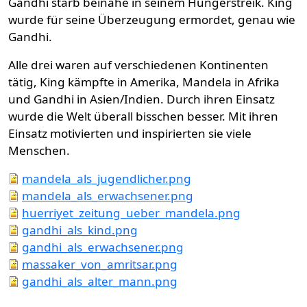
Gandhi starb beinahe in seinem Hungerstreik. King
wurde für seine Überzeugung ermordet, genau wie
Gandhi.
Alle drei waren auf verschiedenen Kontinenten
tätig, King kämpfte in Amerika, Mandela in Afrika
und Gandhi in Asien/Indien. Durch ihren Einsatz
wurde die Welt überall bisschen besser. Mit ihren
Einsatz motivierten und inspirierten sie viele
Menschen.
mandela_als_jugendlicher.png
mandela_als_erwachsener.png
huerriyet_zeitung_ueber_mandela.png
gandhi_als_kind.png
gandhi_als_erwachsener.png
massaker_von_amritsar.png
gandhi_als_alter_mann.png