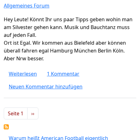
Allgemeines Forum
Hey Leute! Könnt Ihr uns paar Tipps geben wohin man
am Silvester gehen kann. Musik und Bauchtanz muss
auf jeden Fall.
Ort ist Egal. Wir kommen aus Bielefeld aber können
überall fahren egal Hamburg München Berlin Köln.
Aber Nrw besser.
über Türkische Silvester Parties mit Live M
Weiterlesen
1 Kommentar
Neuen Kommentar hinzufügen
Seitennummerierung
Nächste Seite
Seite 1
››
Warum heißt American Football eigentlich