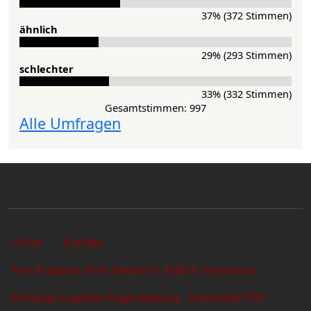
37% (372 Stimmen)
ähnlich
29% (293 Stimmen)
schlechter
33% (332 Stimmen)
Gesamtstimmen: 997
Alle Umfragen
Sekundärlinks
Home
Kontakt
Alle Angaben ohne Gewähr! | AGB & Impressum
Einbürgerungstest Fragenkatalog - Download PDF