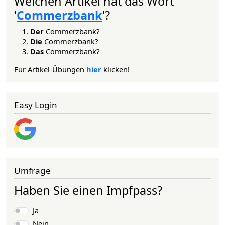
Welchen Artikel hat das Wort
'
Commerzbank
'?
Der
Commerzbank?
Die
Commerzbank?
Das
Commerzbank?
Für Artikel-Übungen
hier
klicken!
Easy Login
Umfrage
Haben Sie einen Impfpass?
Auswahlmöglichkeiten
Ja
Nein