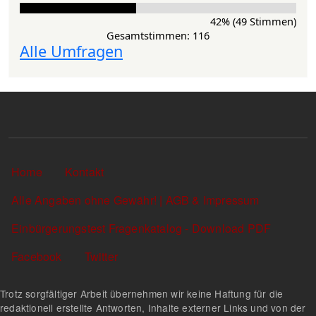
42% (49 Stimmen)
Gesamtstimmen: 116
Alle Umfragen
Sekundärlinks
Home
Kontakt
Alle Angaben ohne Gewähr! | AGB & Impressum
Einbürgerungstest Fragenkatalog - Download PDF
Facebook
Twitter
Trotz sorgfältiger Arbeit übernehmen wir keine Haftung für die
redaktionell erstellte Antworten, Inhalte externer Links und von der