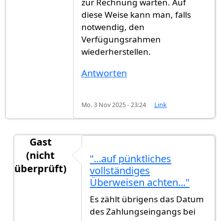
zur Rechnung warten. Auf
diese Weise kann man, falls
notwendig, den
Verfügungsrahmen
wiederherstellen.
Antworten
Mo. 3 Nov 2025 - 23:24
Link
Gast
(nicht
"...auf pünktliches
überprüft)
vollständiges
Antwort auf
Ein bisschen unübersichtlich...
von
G
Überweisen achten..."
Es zählt übrigens das Datum
des Zahlungseingangs bei