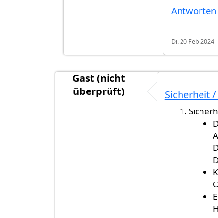
Antworten
Di. 20 Feb 2024 -
Gast (nicht
überprüft)
Sicherheit /
Sicherh
D
A
D
D
K
O
E
H