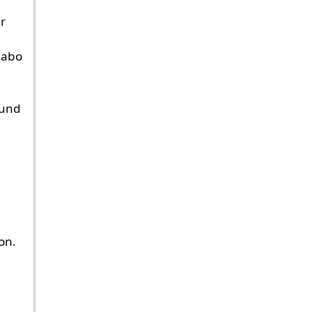
r
Cabo
 und
on.