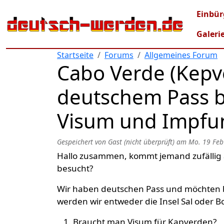
Direkt zum Inhalt
Mai
Einbür
Galeri
Startseite
Forums
Allgemeines Forum
Cabo Verde (Kepve
deutschem Pass 
Visum und Impfu
Gespeichert von
Gast (nicht überprüft)
am
Mo. 19 Feb
Hallo zusammen, kommt jemand zufällig 
besucht?
Wir haben deutschen Pass und möchten 
werden wir entweder die Insel Sal oder Bo
Braucht man Visum für Kapverden?