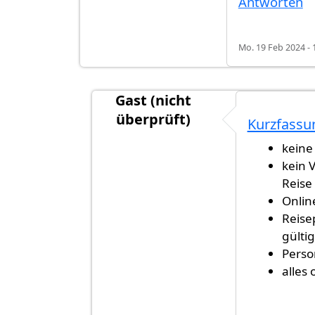
Antworten
Mo. 19 Feb 2024 - 
Gast (nicht
überprüft)
Kurzfassu
Antwort auf
Auswärtiges Amt
von
Ga
keine
kein 
Reise
Onlin
Reise
gültig
Perso
alles