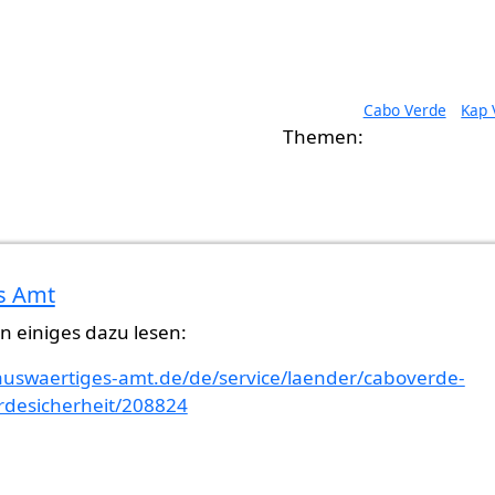
Cabo Verde
Kap 
s Amt
n einiges dazu lesen:
auswaertiges-amt.de/de/service/laender/caboverde-
desicherheit/208824