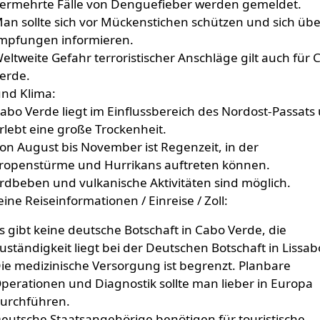
ermehrte Fälle von Denguefieber werden gemeldet.
an sollte sich vor Mückenstichen schützen und sich übe
mpfungen informieren.
eltweite Gefahr terroristischer Anschläge gilt auch für 
erde.
und Klima:
abo Verde liegt im Einflussbereich des Nordost-Passats
rlebt eine große Trockenheit.
on August bis November ist Regenzeit, in der
ropenstürme und Hurrikans auftreten können.
rdbeben und vulkanische Aktivitäten sind möglich.
ine Reiseinformationen / Einreise / Zoll:
s gibt keine deutsche Botschaft in Cabo Verde, die
uständigkeit liegt bei der Deutschen Botschaft in Lissab
ie medizinische Versorgung ist begrenzt. Planbare
perationen und Diagnostik sollte man lieber in Europa
urchführen.
eutsche Staatsangehörige benötigen für touristische