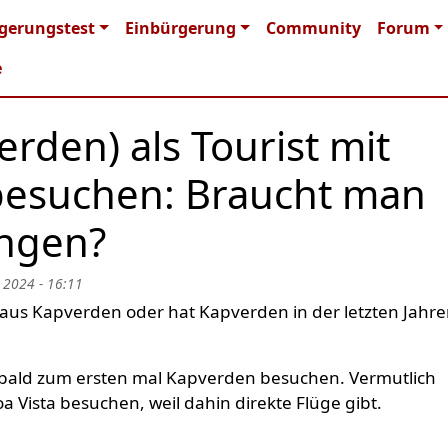
n navigation
gerungstest
Einbürgerung
Community
Forum
e
rden) als Tourist mit
besuchen: Braucht man
ngen?
 2024 - 16:11
aus Kapverden oder hat Kapverden in der letzten Jahr
bald zum ersten mal Kapverden besuchen. Vermutlich
a Vista besuchen, weil dahin direkte Flüge gibt.