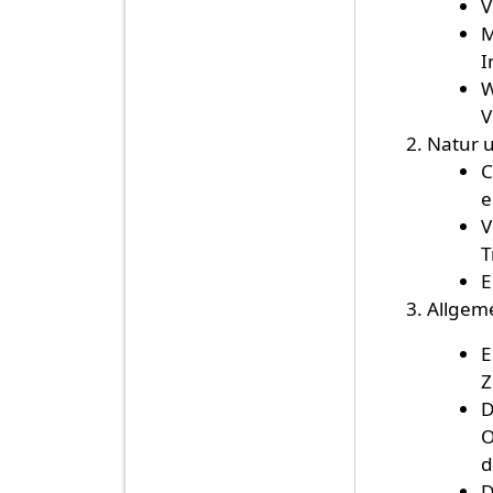
V
M
I
W
V
Natur 
C
e
V
T
E
Allgeme
E
Z
D
O
d
D