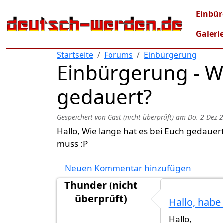
Direkt zum Inhalt
Mai
Einbür
Galeri
Startseite
Forums
Einbürgerung
Einbürgerung - Wi
gedauert?
Gespeichert von
Gast (nicht überprüft)
am
Do. 2 Dez 
Hallo, Wie lange hat es bei Euch gedaue
muss :P
Neuen Kommentar hinzufügen
Thunder (nicht
überprüft)
Hallo, habe
Hallo,