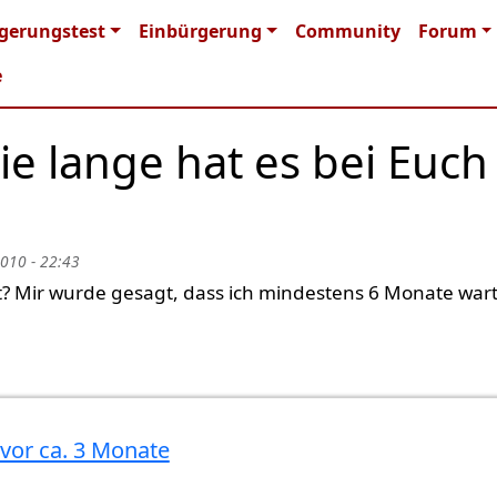
n navigation
gerungstest
Einbürgerung
Community
Forum
e
e lange hat es bei Euch
2010 - 22:43
rt? Mir wurde gesagt, dass ich mindestens 6 Monate war
 vor ca. 3 Monate