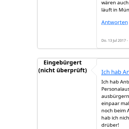
wären auch
läuft in Mü
Antworten
Do. 13 Jul 2017 -
Eingebürgert
(nicht überprüft)
Ich hab An
Antwort auf
Ohjee, dass sind ja Zust
Ich hab An
Personalaus
ausbürgern 
einpaar mal 
noch beim A
hab ich nic
drüber!