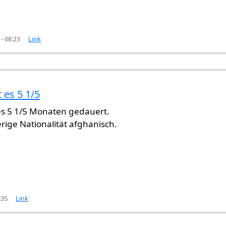
- 08:23
Link
t es 5 1/5
 es 5 1/5 Monaten gedauert.
rige Nationalität afghanisch.
:35
Link