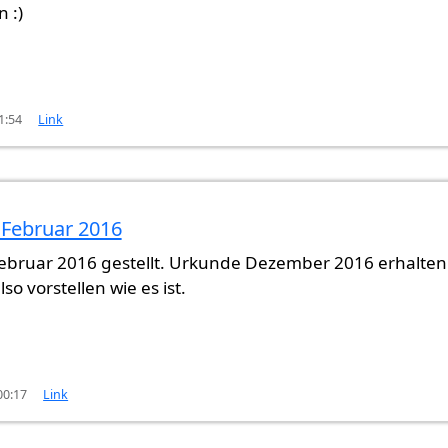
 :)
1:54
Link
 Februar 2016
n
von
Gast (nicht überprüft)
ebruar 2016 gestellt. Urkunde Dezember 2016 erhalten
lso vorstellen wie es ist.
00:17
Link