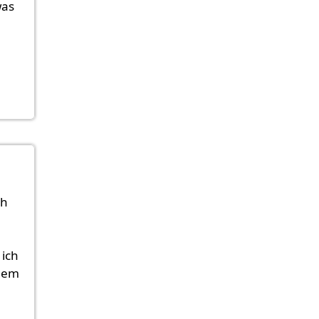
was
ch
 ich
tdem