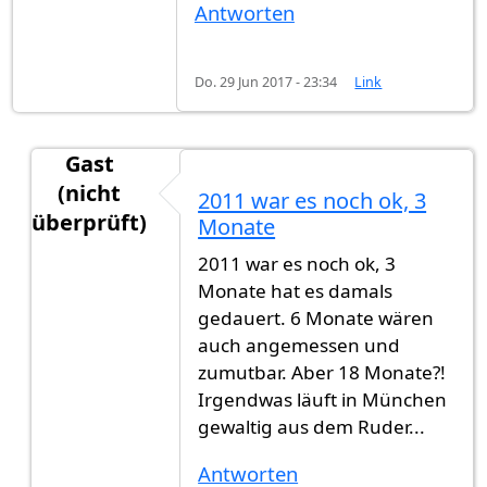
Antworten
Do. 29 Jun 2017 - 23:34
Link
Gast
(nicht
2011 war es noch ok, 3
überprüft)
Monate
Antwort auf
Ohjee, dass sind ja Zustände
von
Gas
2011 war es noch ok, 3
Monate hat es damals
gedauert. 6 Monate wären
auch angemessen und
zumutbar. Aber 18 Monate?!
Irgendwas läuft in München
gewaltig aus dem Ruder...
Antworten