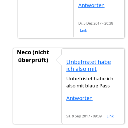
Antworten
Di. 5 Dez 2017 - 20:38
Link
Neco (nicht
überprüft)
Unbefristet habe
Antwort auf
Hallo Nechirvan. Ich komme
von
C
ich also mit
Unbefristet habe ich
also mit blaue Pass
Antworten
Sa. 9 Sep 2017 - 09:39
Link