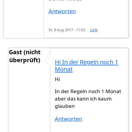
Antworten
Di. 8 Aug 2017 - 11:53
Link
Gast (nicht
überprüft)
Hi In der Regeln noch 1
Antwort auf
Hallo leute ich habe am
von
Neco (ni
Monat
Hi
In der Regeln noch 1 Monat
aber das kann ich kaum
glauben
Antworten