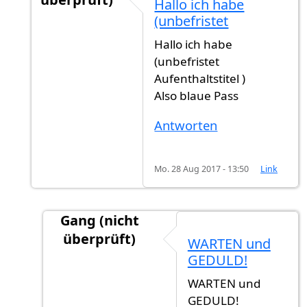
Hallo ich habe
Antwort auf
Hallo Nechirvan. Ich komme
von
C
(unbefristet
Hallo ich habe
(unbefristet
Aufenthaltstitel )
Also blaue Pass
Antworten
Mo. 28 Aug 2017 - 13:50
Link
Gang (nicht
überprüft)
WARTEN und
Antwort auf
Hallo ich habe (unbefristet
von
N
GEDULD!
WARTEN und
GEDULD!