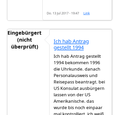
Do. 13 Jul 2017 - 19:47
Link
Eingebürgert
(nicht
Ich hab Antrag
überprüft)
gestellt 1994
Antwort auf
Ohjee, dass sind ja Zustände
von
Gas
Ich hab Antrag gestellt
1994 bekommen 1996
die Uhrkunde. danach
Personalausweis und
Reisepass beantragt. bei
US Konsulat ausbürgern
lassen von der US
Amerikanische. das
wurde bis noch einpaar
mal kontrolliert, ich weiß