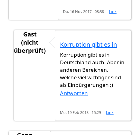
Do. 16 Nov 2017 - 08:38
Link
Gast
(nicht
Korruption gibt es in
überprüft)
Korruption gibt es in
Antwort auf
das kann sogar 2 Jahre
von
Eingeb
Deutschland auch. Aber in
anderen Bereichen,
welche viel wichtiger sind
als Einbürgerungen ;)
Antworten
Mo. 19 Feb 2018 - 15:29
Link