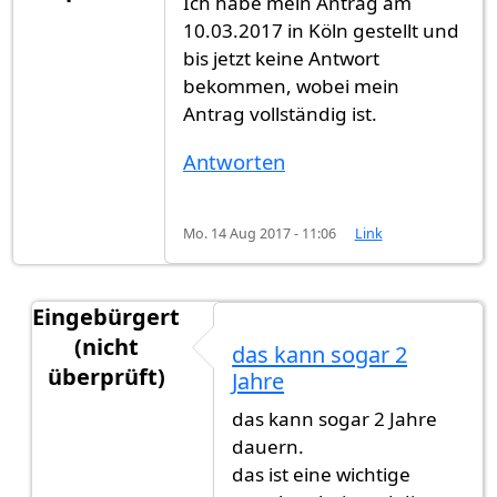
Ich habe mein Antrag am
10.03.2017 in Köln gestellt und
bis jetzt keine Antwort
bekommen, wobei mein
Antrag vollständig ist.
Antworten
Mo. 14 Aug 2017 - 11:06
Link
Eingebürgert
(nicht
das kann sogar 2
überprüft)
Jahre
Antwort auf
Ich habe mein Antrag am
von
Gast (
das kann sogar 2 Jahre
dauern.
das ist eine wichtige