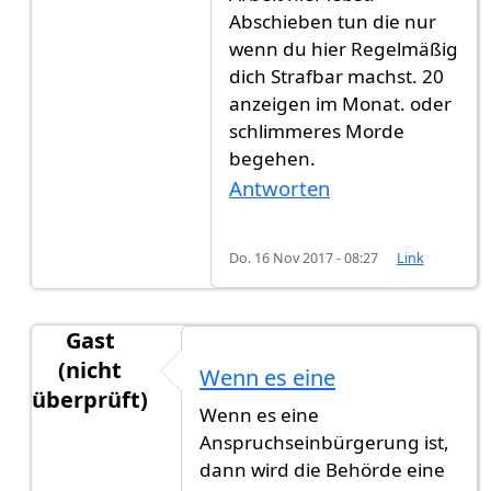
Abschieben tun die nur
wenn du hier Regelmäßig
dich Strafbar machst. 20
anzeigen im Monat. oder
schlimmeres Morde
begehen.
Antworten
Do. 16 Nov 2017 - 08:27
Link
Gast
(nicht
Wenn es eine
überprüft)
Wenn es eine
Antwort auf
Hi Ihre Lieben Ich hab frage
von
Hew
Anspruchseinbürgerung ist,
dann wird die Behörde eine