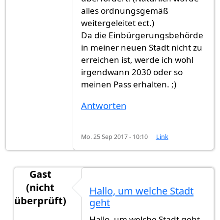
alles ordnungsgemäß
weitergeleitet ect.)
Da die Einbürgerungsbehörde
in meiner neuen Stadt nicht zu
erreichen ist, werde ich wohl
irgendwann 2030 oder so
meinen Pass erhalten. ;)
Antworten
Mo. 25 Sep 2017 - 10:10
Link
Gast
(nicht
Hallo, um welche Stadt
überprüft)
geht
Antwort auf
Hallo, ich habe meinen Antrag
von
G
Hallo, um welche Stadt geht