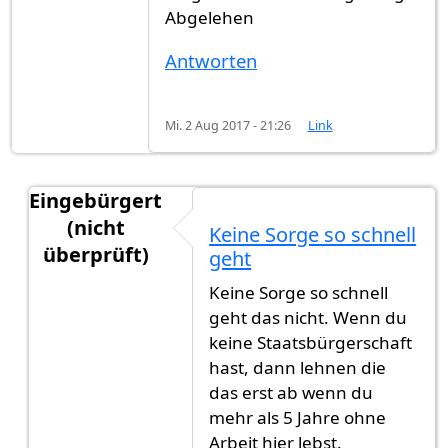
Abgelehen
Antworten
Mi. 2 Aug 2017 - 21:26
Link
Eingebürgert
(nicht
Keine Sorge so schnell
überprüft)
geht
Antwort auf
Hi Ihre Lieben Ich hab frage
von
Hew
Keine Sorge so schnell
geht das nicht. Wenn du
keine Staatsbürgerschaft
hast, dann lehnen die
das erst ab wenn du
mehr als 5 Jahre ohne
Arbeit hier lebst.