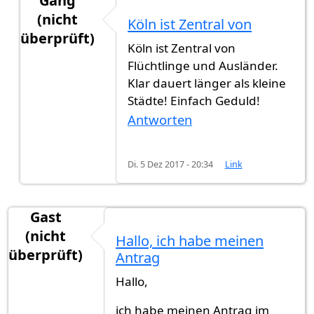
Gang
(nicht
Köln ist Zentral von
überprüft)
Köln ist Zentral von
Antwort auf
Ich habe mein Antrag am
von
Gast (
Flüchtlinge und Ausländer.
Klar dauert länger als kleine
Städte! Einfach Geduld!
Antworten
Di. 5 Dez 2017 - 20:34
Link
Gast
(nicht
Hallo, ich habe meinen
überprüft)
Antrag
Hallo,
ich habe meinen Antrag im