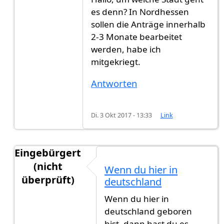
es denn? In Nordhessen
sollen die Anträge innerhalb
2-3 Monate bearbeitet
werden, habe ich
mitgekriegt.
Antworten
Di. 3 Okt 2017 - 13:33
Link
Eingebürgert
(nicht
Wenn du hier in
überprüft)
deutschland
Antwort auf
Hallo, ich habe meinen Antrag
von
G
Wenn du hier in
deutschland geboren
bist, dann hast du es