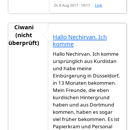
Di. 8 Aug 2017 - 19:17
Link
Ciwani
(nicht
Hallo Nechirvan. Ich
überprüft)
komme
Antwort auf
Hallo leute ich habe am
von
Neco (ni
Hallo Nechirvan. Ich komme
ursprünglich aus Kurdistan
und habe meine
Einbürgerung in Düsseldorf,
in 13 Monaten bekommen.
Mein Freunde, die eben
kurdischen Hintergrund
haben und aus Dortmund
kommen, haben es sogar
viel früher bekommen. Es ist
Papierkram und Personal