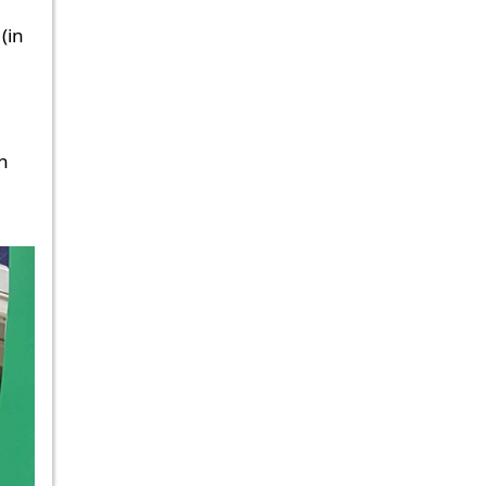
(in
n