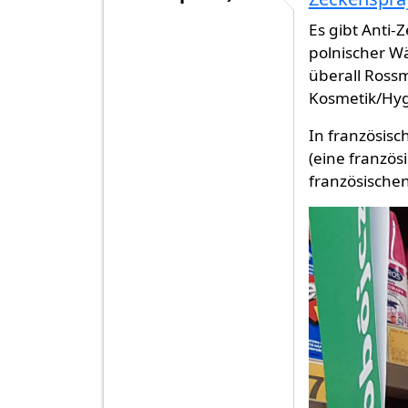
Es gibt Anti-
polnischer Wä
überall Rossm
Kosmetik/Hyg
In französis
(eine franzö
französische