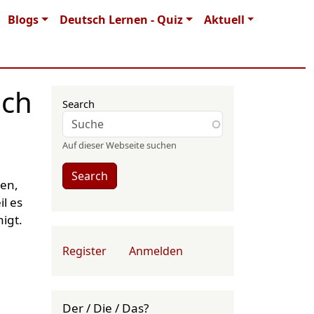
Blogs
Deutsch Lernen - Quiz
Aktuell
ich
Search
Auf dieser Webseite suchen
Search
ben,
l es
igt.
User account menu
Register
Anmelden
Der / Die / Das?