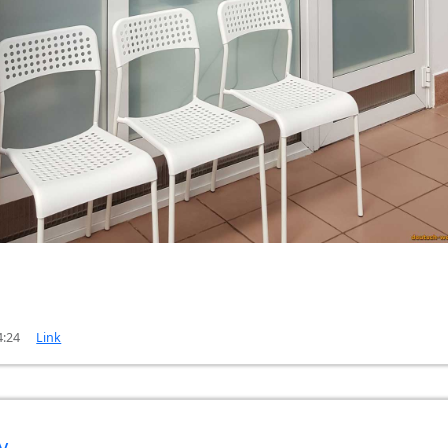
4:24
Link
y