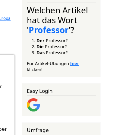
Welchen Artikel
hat das Wort
uropa
'
Professor
'?
Der
Professor?
Die
Professor?
Das
Professor?
Für Artikel-Übungen
hier
klicken!
r
Easy Login
l
ber
Umfrage