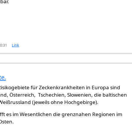
bar.
10:31
Link
te.
isikogebiete für Zeckenkrankheiten in Europa sind
d, Österreich, Tschechien, Slowenien, die baltischen
Weißrussland (jeweils ohne Hochgebirge).
ifft es im Wesentlichen die grenznahen Regionen im
Osten.