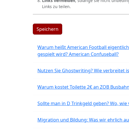
Links vermeiden
, solange sie nicht unbedin
Links zu teilen.
Speichern
Warum heißt American Football eigentlich
gespielt wird? American Confuseball?
Nutzen Sie Ghostwriting? Wie verbreitet is
Warum kostet Toilette 2€ an ZOB Busbahnh
Sollte man in D Trinkgeld geben? Wo, wie v
Migration und Bildung: Was wir ehrlich 