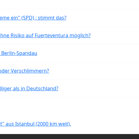
eme ein" (SPD) : stimmt das?
ohne Risiko auf Fuerteventura möglich?
n Berlin-Spandau
oder Verschlimmern?
liger als in Deutschland?
rt" aus Istanbul (2000 km weit).