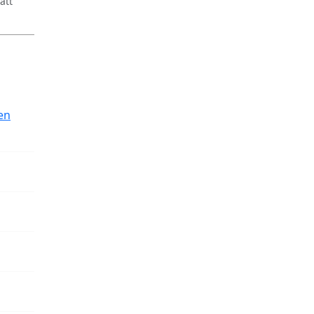
att
en