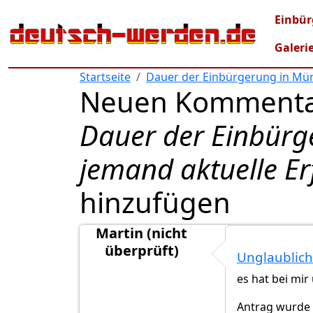
Direkt zum Inhalt
Mai
Einbür
Galeri
Startseite
Dauer der Einbürgerung in Mün
Neuen Kommenta
Dauer der Einbürg
jemand aktuelle E
hinzufügen
Martin (nicht
überprüft)
Unglaublich
es hat bei mir
Antrag wurde 