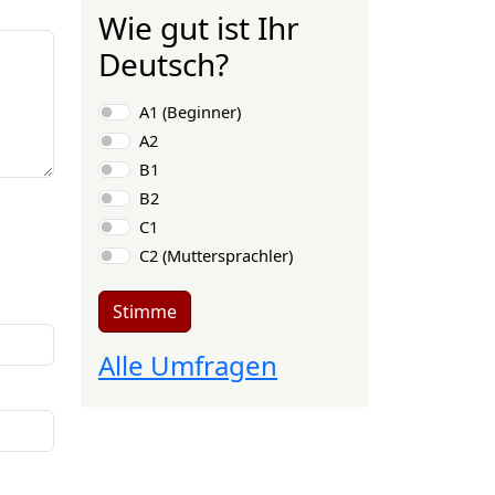
Wie gut ist Ihr
Deutsch?
Auswahlmöglichkeiten
A1 (Beginner)
A2
B1
B2
C1
C2 (Muttersprachler)
Stimme
Alle Umfragen