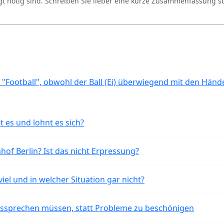
gt nötig sind. Schreiben Sie lieber eine kurze Zusammenfassung st
 "Football", obwohl der Ball (Ei) überwiegend mit den Händ
t es und lohnt es sich?
of Berlin? Ist das nicht Erpressung?
iel und in welcher Situation gar nicht?
aussprechen müssen, statt Probleme zu beschönigen