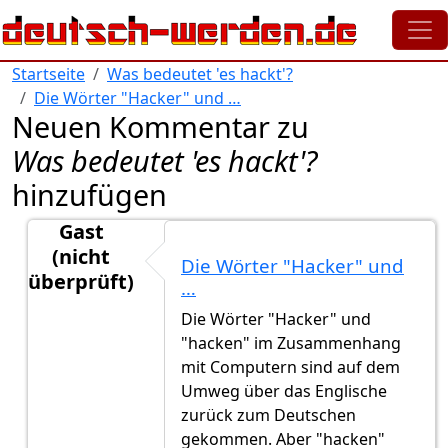
Direkt zum Inhalt
Startseite
Was bedeutet 'es hackt'?
Die Wörter "Hacker" und …
Neuen Kommentar zu
Was bedeutet 'es hackt'?
hinzufügen
Gast
(nicht
Die Wörter "Hacker" und
überprüft)
…
Antwort auf
Hacker
von
Gast (nicht überprüft)
Die Wörter "Hacker" und
"hacken" im Zusammenhang
mit Computern sind auf dem
Umweg über das Englische
zurück zum Deutschen
gekommen. Aber "hacken"