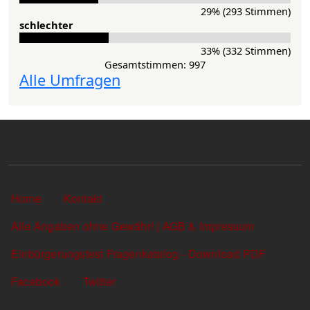
29% (293 Stimmen)
schlechter
33% (332 Stimmen)
Gesamtstimmen: 997
Alle Umfragen
Sekundärlinks
Home
Kontakt
Alle Angaben ohne Gewähr! | AGB & Impressum
Einbürgerungstest Fragenkatalog - Download PDF
Facebook
Twitter