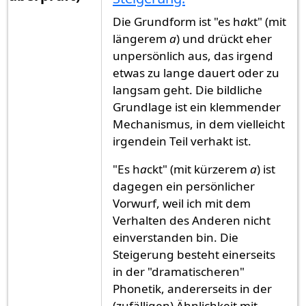
Die Grundform ist "es h
a
kt" (mit
längerem
a
) und drückt eher
unpersönlich aus, das irgend
etwas zu lange dauert oder zu
langsam geht. Die bildliche
Grundlage ist ein klemmender
Mechanismus, in dem vielleicht
irgendein Teil verhakt ist.
"Es h
a
ckt" (mit kürzerem
a
) ist
dagegen ein persönlicher
Vorwurf, weil ich mit dem
Verhalten des Anderen nicht
einverstanden bin. Die
Steigerung besteht einerseits
in der "dramatischeren"
Phonetik, andererseits in der
(zufälligen) Ähnlichkeit mit