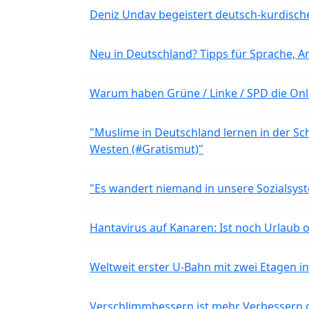
Deniz Undav begeistert deutsch-kurdische
Neu in Deutschland? Tipps für Sprache, Ar
Warum haben Grüne / Linke / SPD die Onli
"Muslime in Deutschland lernen in der Sch
Westen (#Gratismut)"
"Es wandert niemand in unsere Sozialsyst
Hantavirus auf Kanaren: Ist noch Urlaub 
Weltweit erster U-Bahn mit zwei Etagen i
Verschlimmbessern ist mehr Verbessern 