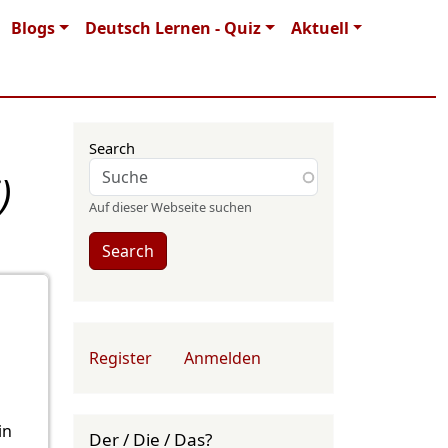
Blogs
Deutsch Lernen - Quiz
Aktuell
Search
)
Auf dieser Webseite suchen
Search
User account menu
Register
Anmelden
in
Der / Die / Das?