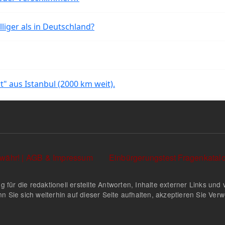
liger als in Deutschland?
rt" aus Istanbul (2000 km weit).
währ! | AGB & Impressum
Einbürgerungstest Fragenkata
g für die redaktionell erstellte Antworten, Inhalte externer Links u
n Sie sich weiterhin auf dieser Seite aufhalten, akzeptieren Sie Ve