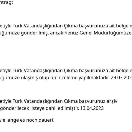
ntragt
etiyle Türk Vatandaşlığından Çıkma başvurunuza ait belgel
üğümüze gönderilmiş, ancak henüz Genel Müdürlüğümüze
etiyle Türk Vatandaşlığından Çıkma başvurunuza ait belgel
ğümüze ulaşmış olup ön inceleme yapılmaktadır. 29.03.202
etiyle Türk Vatandaşlığından Çıkma başvurunuz arşiv
gönderilecek listeye dahil edilmiştir. 13.04.2023
ie lange es noch dauert