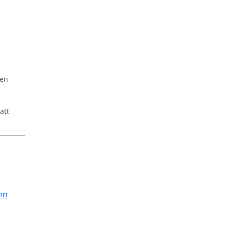
ren
att
en