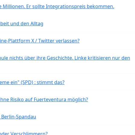
 Millionen. Er sollte Integrationspreis bekommen.
beit und den Alltag
ne-Plattform X / Twitter verlassen?
ule nichts über ihre Geschichte. Linke kritisieren nur den
eme ein" (SPD) : stimmt das?
ohne Risiko auf Fuerteventura möglich?
n Berlin-Spandau
oder Verschlimmern?