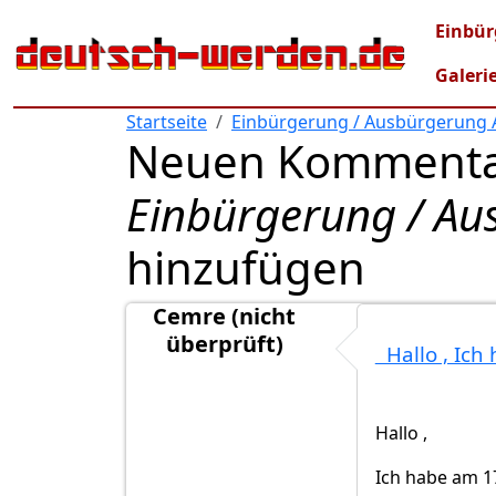
Direkt zum Inhalt
Mai
Einbür
Galeri
Startseite
Einbürgerung / Ausbürgerung A
Neuen Kommenta
Einbürgerung / Aus
hinzufügen
Cemre (nicht
überprüft)
Hallo , Ich
Hallo ,
Ich habe am 1